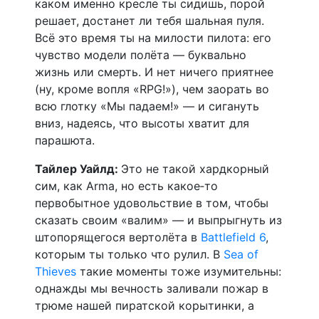
каком именно кресле ты сидишь, порой
решает, достанет ли тебя шальная пуля.
Всё это время ты на милости пилота: его
чувство модели полёта — буквально
жизнь или смерть. И нет ничего приятнее
(ну, кроме вопля «RPG!»), чем заорать во
всю глотку «Мы падаем!» — и сигануть
вниз, надеясь, что высоты хватит для
парашюта.
Тайлер Уайлд:
Это не такой хардкорный
сим, как Arma, но есть какое‑то
первобытное удовольствие в том, чтобы
сказать своим «валим» — и выпрыгнуть из
штопорящегося вертолёта в
Battlefield 6
,
которым ты только что рулил. В
Sea of
Thieves
такие моменты тоже изумительны:
однажды мы вечность заливали пожар в
трюме нашей пиратской корытинки, а