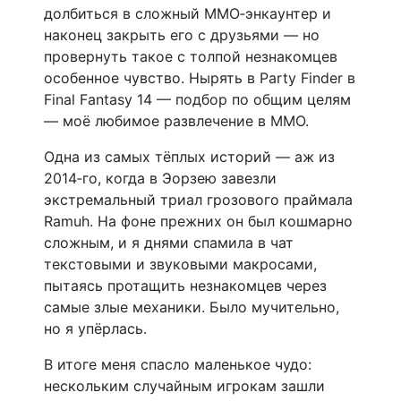
долбиться в сложный MMO‑энкаунтер и
наконец закрыть его с друзьями — но
провернуть такое с толпой незнакомцев
особенное чувство. Нырять в Party Finder в
Final Fantasy 14 — подбор по общим целям
— моё любимое развлечение в MMO.
Одна из самых тёплых историй — аж из
2014‑го, когда в Эорзею завезли
экстремальный триал грозового праймала
Ramuh. На фоне прежних он был кошмарно
сложным, и я днями спамила в чат
текстовыми и звуковыми макросами,
пытаясь протащить незнакомцев через
самые злые механики. Было мучительно,
но я упёрлась.
В итоге меня спасло маленькое чудо:
нескольким случайным игрокам зашли