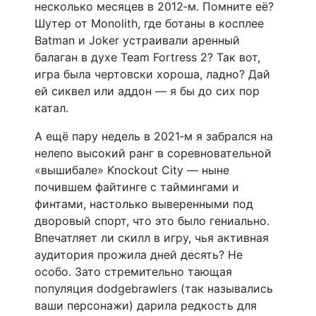
несколько месяцев в 2012‑м. Помните её?
Шутер от Monolith, где ботаны в косплее
Batman и Joker устраивали аренный
балаган в духе Team Fortress 2? Так вот,
игра была чертовски хороша, ладно? Дай
ей сиквел или аддон — я бы до сих пор
катал.
А ещё пару недель в 2021‑м я забрался на
нелепо высокий ранг в соревновательной
«вышибале» Knockout City — ныне
почившем файтинге с таймингами и
финтами, настолько выверенными под
дворовый спорт, что это было гениально.
Впечатляет ли скилл в игру, чья активная
аудитория прожила дней десять? Не
особо. Зато стремительно тающая
популяция dodgebrawlers (так назывались
ваши персонажи) дарила редкость для