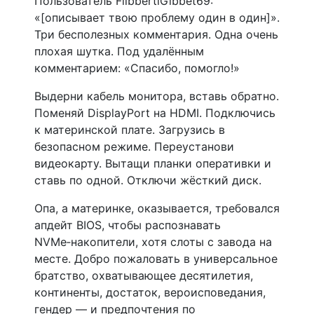
Пользователь FlibbertiGibbet69:
«[описывает твою проблему один в один]».
Три бесполезных комментария. Одна очень
плохая шутка. Под удалённым
комментарием: «Спасибо, помогло!»
Выдерни кабель монитора, вставь обратно.
Поменяй DisplayPort на HDMI. Подключись
к материнской плате. Загрузись в
безопасном режиме. Переустанови
видеокарту. Вытащи планки оперативки и
ставь по одной. Отключи жёсткий диск.
Опа, а материнке, оказывается, требовался
апдейт BIOS, чтобы распознавать
NVMe‑накопители, хотя слоты с завода на
месте. Добро пожаловать в универсальное
братство, охватывающее десятилетия,
континенты, достаток, вероисповедания,
гендер — и предпочтения по