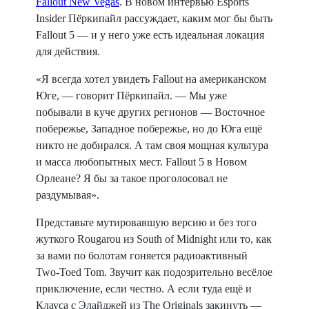
Fallout New Vegas
. В новом интервью Esports
Insider Пёркипайл рассуждает, каким мог бы быть
Fallout 5 — и у него уже есть идеальная локация
для действия.
«Я всегда хотел увидеть Fallout на американском
Юге, — говорит Пёркипайл. — Мы уже
побывали в куче других регионов — Восточное
побережье, Западное побережье, но до Юга ещё
никто не добирался. А там своя мощная культура
и масса любопытных мест. Fallout 5 в Новом
Орлеане? Я бы за такое проголосовал не
раздумывая».
Представьте мутировавшую версию и без того
жуткого Rougarou из South of Midnight или то, как
за вами по болотам гоняется радиоактивный
Two-Toed Tom. Звучит как подозрительно весёлое
приключение, если честно. А если туда ещё и
Клауса с Элайджей из The Originals закинуть —