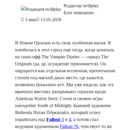
Редактор iwillplay
Блог компании
3 мин
13.01.2026
В Новом Орлеане есть своя, особенная магия. Я
влюбилась в этот город ещё тогда, когда залипала
на спин‑офф The Vampire Diaries — сериал The
Originals (да, да, осуждение принимается). Он
ощущается как отдельная вселенная, пропитанная
стилем под мягкий джаз; место, где кажется,
возможно буквально всё. Мы уже видели, как эту
мрачную мистику раскрывают сериалы вроде
American Horror Story: Coven и свежие игры
наподобие South of Midnight. Бывший художник
Bethesda Натан Пёркипайл, который успел
поработать над
Fallout
3
и
4
, а потом стал
ведущим художником
Fallout 76
, чувствует то же