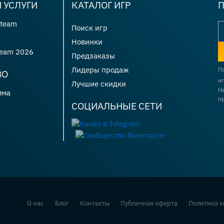
 УСЛУГИ
КАТАЛОГ ИГР
П
Steam
Поиск игр
Новинки
team 2026
Предзаказы
Лидеры продаж
П
ВО
иг
Лучшие скидки
Н
мма
п
СОЦИАЛЬНЫЕ СЕТИ
О нас
·
Блог
·
Контакты
·
Публичная оферта
·
Политика 