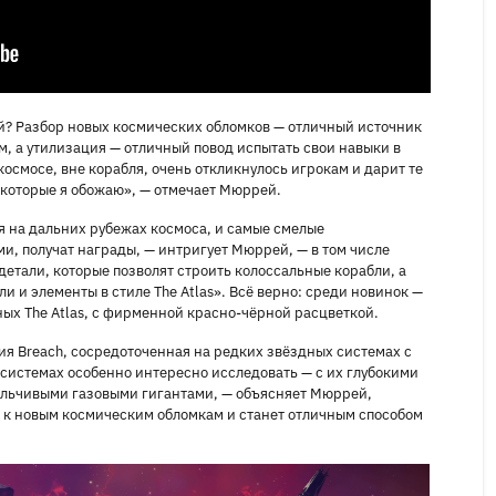
й? Разбор новых космических обломков — отличный источник
м, а утилизация — отличный повод испытать свои навыки в
осмосе, вне корабля, очень откликнулось игрокам и дарит те
которые я обожаю», — отмечает Мюррей.
я на дальних рубежах космоса, и самые смелые
и, получат награды, — интригует Мюррей, — в том числе
етали, которые позволят строить колоссальные корабли, а
и и элементы в стиле The Atlas». Всё верно: среди новинок —
ых The Atlas, с фирменной красно‑чёрной расцветкой.
ия Breach, сосредоточенная на редких звёздных системах с
системах особенно интересно исследовать — с их глубокими
льчивыми газовыми гигантами, — объясняет Мюррей,
в к новым космическим обломкам и станет отличным способом