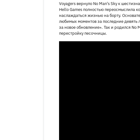
Voyagers вернуло No Man's Sky к шестизн
Hello Games полностью переосмыслила ко
наслаждаться жизнью на борту. Основате
любимых моментов за последние девять л
за новое обновление». Так и родился No 
перестройку песочницы.