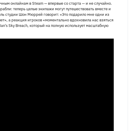
ачным онлайнам в Steam — впервые со старта — и не случайно.
рабли: теперь целые экипажи могут путешествовать вместе и
ль студии Шон Мюррей говорит: «Это подарило мне одни из
ет», а реакция игроков «моментально вдохновила нас взяться
Man's Sky Breach, который на полную использует масштабную