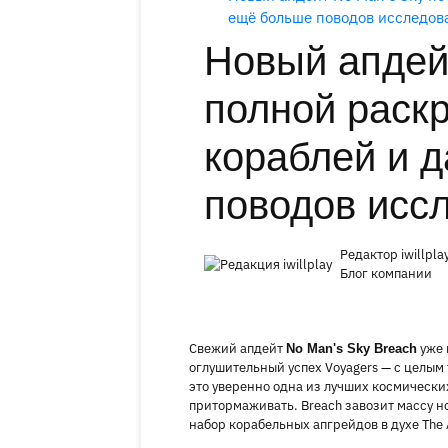
ещё больше поводов исследов
Новый апдей
полной раск
кораблей и 
поводов исс
Редактор iwillpla
Блог компании
Свежий апдейт
уже 
No Man's Sky Breach
оглушительный успех Voyagers — с целым
это уверенно одна из лучших космических
притормаживать. Breach завозит массу н
набор корабельных апгрейдов в духе The 