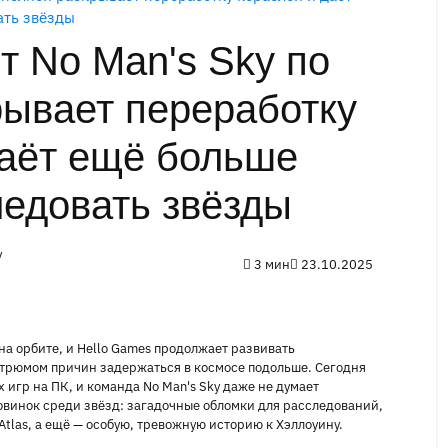
ать звёзды
т No Man's Sky по
рывает переработку
даёт ещё больше
ледовать звёзды
y
3 мин
23.10.2025
на орбите, и Hello Games продолжает развивать
 трюмом причин задержаться в космосе подольше. Сегодня
 игр на ПК, и команда No Man's Sky даже не думает
овинок среди звёзд: загадочные обломки для расследований,
Atlas, а ещё — особую, тревожную историю к Хэллоуину.