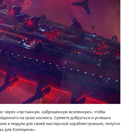
ас через «пустынную, заброшенную вселенную», чтобы
йденного на краю космоса. Сумеете добраться и успешно
тали и модули для своей мастерской кораблестроения, попутно
з для Хэллоуина».