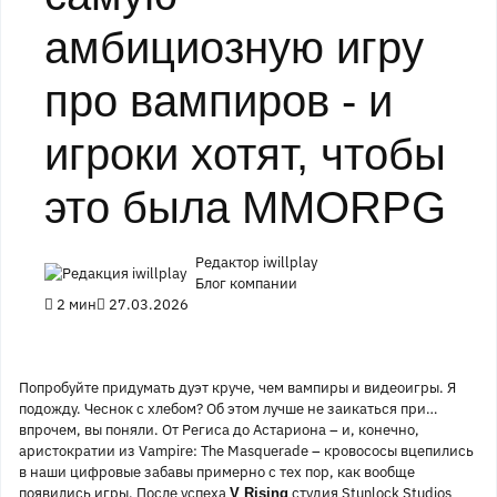
амбициозную игру
про вампиров - и
игроки хотят, чтобы
это была MMORPG
Редактор iwillplay
Блог компании
2 мин
27.03.2026
Попробуйте придумать дуэт круче, чем вампиры и видеоигры. Я
подожду. Чеснок с хлебом? Об этом лучше не заикаться при…
впрочем, вы поняли. От Региса до Астариона – и, конечно,
аристократии из Vampire: The Masquerade – кровососы вцепились
в наши цифровые забавы примерно с тех пор, как вообще
появились игры. После успеха
студия Stunlock Studios
V Rising