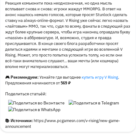
Реакция комьюнити пока неоднозначная, но одна мысль
всплывает снова и снова: игроки жаждут MMORPG. В ответ на
анонс нашлось немало голосов, которые просят Stunlock сделать
ставку на always-online-формат. V Rising уже сейчас легко назвать
«лайтовым» MMO, так что, судя по всему, фанаты в следующий раз
ждут более крупные сервера, чтобы игра наконец оправдала букву
«massive» в аббревиатуре. И, возможно, студия и правда
прислушивается. В конце своего блога разработчики просят
делиться идеями и мечтами о следующей игре во вселенной V
Rising. Может, это просто попытка успокоить толпу, но если они
всё-таки внимательно слушают… ваши мечты (или кошмары)
вполне могут материализоваться.
Узнайте где выгоднее
купить игру V Rising
.
🎮 Рекомендуем:
Предложения начинаются от
569 ₽
Поделиться статьёй:
https://www.pcgamesn.com/v-rising/new-game-
📚 Источники:
announcement