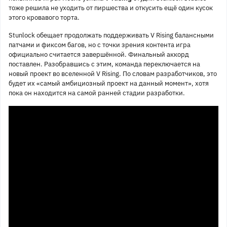
тоже решила не уходить от пиршества и откусить ещё один кусок
этого кровавого торта.
Stunlock обещает продолжать поддерживать V Rising балансными
патчами и фиксом багов, но с точки зрения контента игра
официально считается завершённой. Финальный аккорд
поставлен. Разобравшись с этим, команда переключается на
новый проект во вселенной V Rising. По словам разработчиков, это
будет их «самый амбициозный проект на данный момент», хотя
пока он находится на самой ранней стадии разработки.