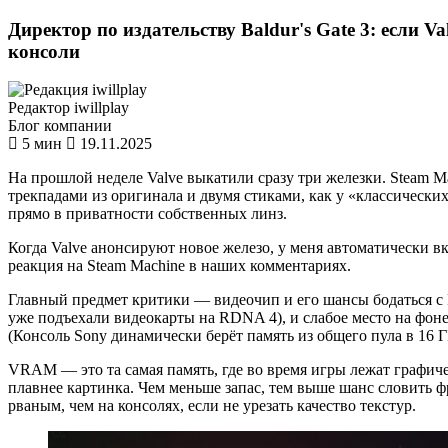
Директор по издательству Baldur's Gate 3: если V
консоли
Редактор iwillplay
Блог компании
5 мин
19.11.2025
На прошлой неделе Valve выкатили сразу три железки. Steam 
трекпадами из оригинала и двумя стиками, как у «классически
прямо в приватности собственных линз.
Когда Valve анонсируют новое железо, у меня автоматически вк
реакция на Steam Machine в наших комментариях.
Главный предмет критики — видеочип и его шансы бодаться с P
уже подъехали видеокарты на RDNA 4), и слабое место на фоне 
(Консоль Sony динамически берёт память из общего пула в 16 Г
VRAM — это та самая память, где во время игры лежат графиче
плавнее картинка. Чем меньше запас, тем выше шанс словить ф
рваным, чем на консолях, если не урезать качество текстур.