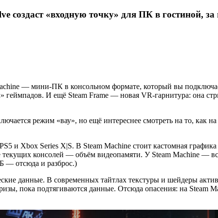
alve создаст «входную точку» для ПК в гостиной, з
Machine — мини‑ПК в консольном формате, который вы подключае
х» геймпадов. И ещё Steam Frame — новая VR‑гарнитура: она стр
лючается режим «вау», но ещё интереснее смотреть на то, как н
S5 и Xbox Series X|S. В Steam Machine стоит кастомная график
текущих консолей — объём видеопамяти. У Steam Machine — всего
Б — отсюда и разброс.)
ские данные. В современных тайтлах текстуры и шейдеры активн
ризы, пока подтягиваются данные. Отсюда опасения: на Steam Ma