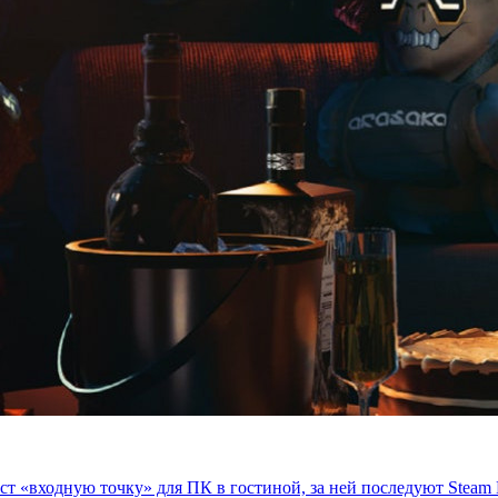
здаст «входную точку» для ПК в гостиной, за ней последуют Stea