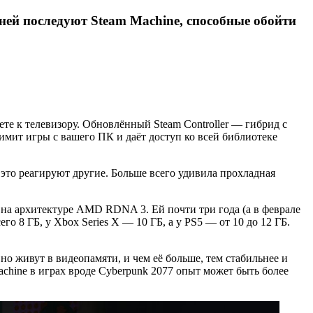
а ней последуют Steam Machine, способные обойти
те к телевизору. Обновлённый Steam Controller — гибрид с
имит игры с вашего ПК и даёт доступ ко всей библиотеке
а это реагируют другие. Больше всего удивила прохладная
а на архитектуре AMD RDNA 3. Ей почти три года (а в феврале
 8 ГБ, у Xbox Series X — 10 ГБ, а у PS5 — от 10 до 12 ГБ.
о живут в видеопамяти, и чем её больше, тем стабильнее и
chine в играх вроде Cyberpunk 2077 опыт может быть более