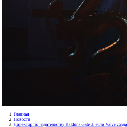
Главная
Новости
Директор по издательству Baldur's Gate 3: если Valve со