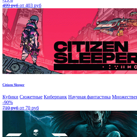
499 руб
от 403 руб
Citizen Sleeper
Кубики
Сюжетные
Киберпанк
Научная фантастика
Множестве
-90%
710 руб
от 70 руб