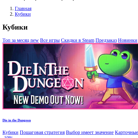
Главная
Кубики
Кубики
Топ за месяц
new
Все игры
Скидки в Steam
Предзаказ
Новинки
Die in the Dungeon
Кубики
Пошаговая стратегия
Выбор имеет значение
Карточные
-19%