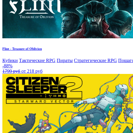
Flint - Treasure of Oblivion
Кубики
Тактические RPG
Пираты
Стратегические RPG
Пошаго
-88%
1799 руб
от 218 руб