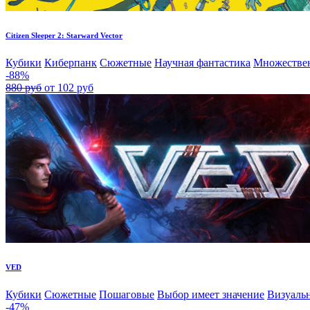
Citizen Sleeper 2: Starward Vector
Кубики
Киберпанк
Сюжетные
Научная фантастика
Множестве
-88%
880 руб
от 102 руб
VED
Кубики
Сюжетные
Пошаговые
Выбор имеет значение
Визуаль
-47%