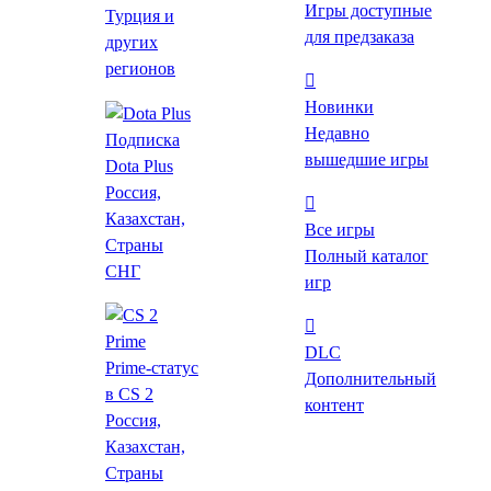
Игры доступные
Турция и
для предзаказа
других
Похожие
регионов
Купить Asdivine Hearts со
Новинки
скидкой
Недавно
Подписка
вышедшие игры
Dota Plus
KFG
Маркетплейс
Россия,
от
169 ₽
Казахстан,
Все игры
Страны
Полный каталог
Купить
СНГ
игр
GOG
Лаунчер
289 ₽
DLC
Prime-статус
Купить
Дополнительный
в CS 2
контент
Эту игру нельзя оплатить через РФ-аккаунт GOG
Россия,
Steam
Лаунчер
Как пополнить Steam?
Казахстан,
579 ₽
Страны