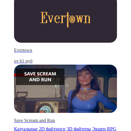
Evertown
от 61 руб
Save Scream and Run
Казуальные
2D файтинги
3D файтеры
Экшен RPG