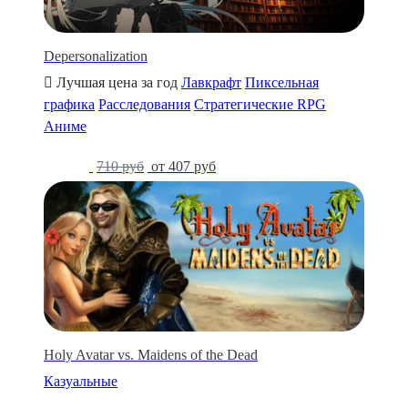
Depersonalization
Лучшая цена за год
Лавкрафт
Пиксельная
графика
Расследования
Стратегические RPG
Аниме
-43%
710 руб
от 407 руб
Holy Avatar vs. Maidens of the Dead
Казуальные