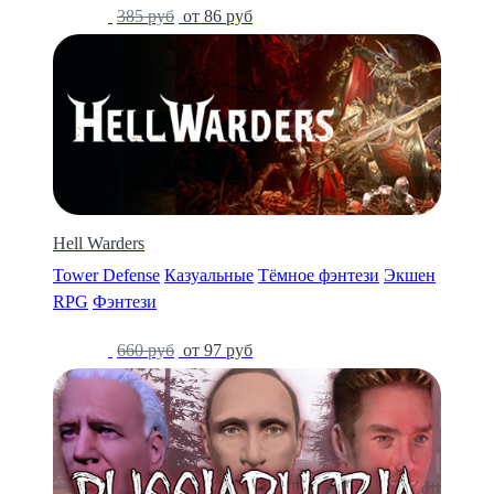
-78%
385 руб
от 86 руб
Hell Warders
Tower Defense
Казуальные
Тёмное фэнтези
Экшен
RPG
Фэнтези
-85%
660 руб
от 97 руб