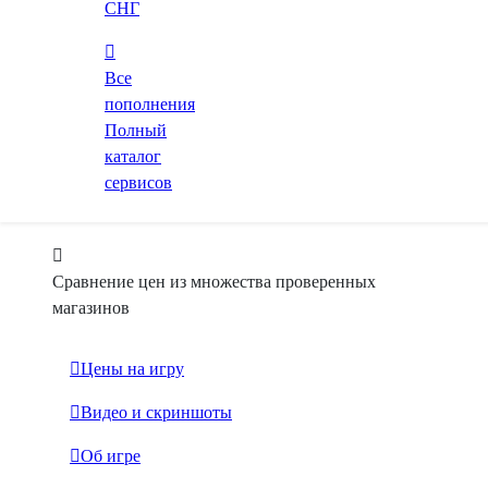
СНГ
Купить
85%
Все
Отзывы в Steam
Положительные
41 обзор
пополнения
Полный
В Steam за 579 ₽
каталог
сервисов
Только лицензионные ключи от официальных
издателей
Сравнение цен из множества проверенных
магазинов
Цены на игру
Видео и скриншоты
Об игре