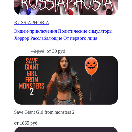
RUSSIAPHOBIA
Экшен-приключения
Политические симуляторы
Хоррор
Расслабляющие
От первого лица
-28%
42 руб
от 30 руб
Save Giant Girl from monsters 2
от 1865 руб