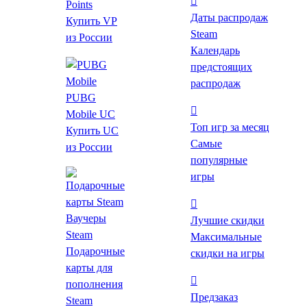
Points
Даты распродаж
Купить VP
Steam
из России
Календарь
предстоящих
распродаж
PUBG
Mobile UC
Топ игр за месяц
Купить UC
579 ₽
от 169 ₽
до -71%
Самые
из России
популярные
*Проверяйте регион активации после перехода на
игры
страницу магазина.
Ваучеры
Лучшие скидки
Цены на игру
Steam
Максимальные
Подарочные
Видео и скриншоты
скидки на игры
карты для
Об игре
пополнения
Предзаказ
Steam
Требования