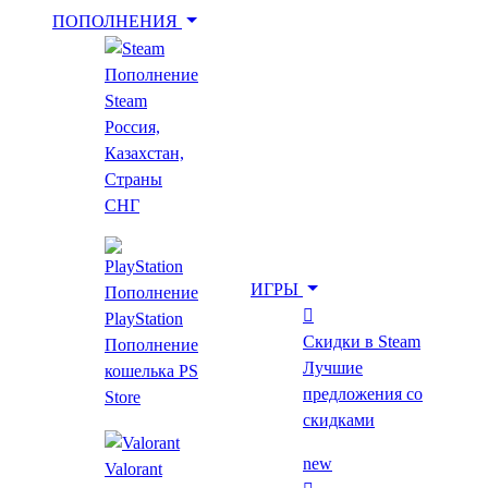
ПОПОЛНЕНИЯ
Пополнение
Укажи игру для поиска лучшей цены
Steam
Россия,
Казахстан,
Введите как минимум 2 буквы
Страны
СНГ
Главная
Все игры
ИГРЫ
Пополнение
Asdivine Hearts
PlayStation
Скидки в Steam
Пополнение
Asdivine Hearts
Лучшие
кошелька PS
предложения со
Store
скидками
12+
new
Valorant