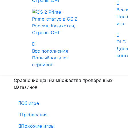
Страны СНГ
тысячи игр со скидками.
Все 
69
Полн
Prime-статус в CS 2
Оценка критиков
игр
Россия, Казахстан,
Страны СНГ
В Steam за 880 ₽
DLC
Допо
Все пополнения
Только лицензионные ключи от
конт
Полный каталог
официальных издателей
сервисов
Сравнение цен из множества проверенных
магазинов
Об игре
Требования
Похожие игры