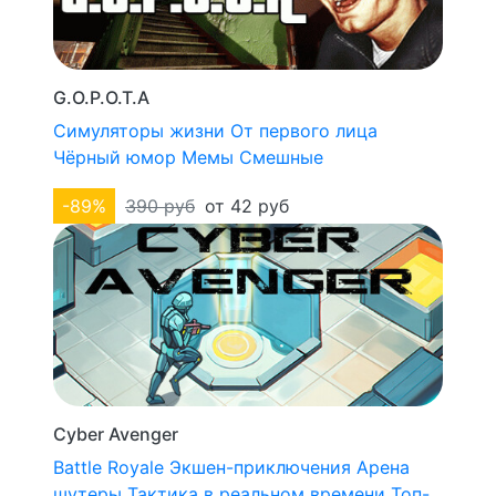
G.O.P.O.T.A
Симуляторы жизни
От первого лица
Чёрный юмор
Мемы
Смешные
-89%
390 руб
от 42 руб
Cyber Avenger
Battle Royale
Экшен-приключения
Арена
шутеры
Тактика в реальном времени
Топ-