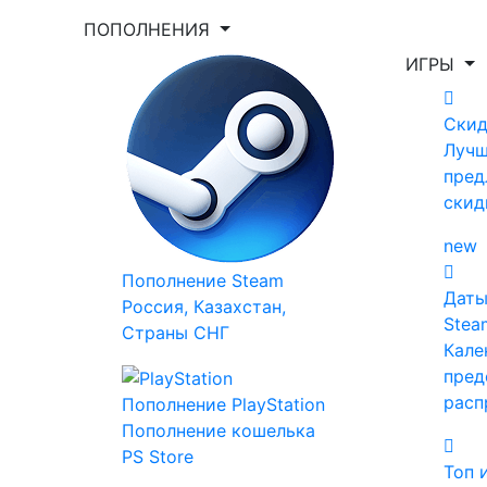
ПОПОЛНЕНИЯ
ИГРЫ
Укажи игру для поиска лучшей цены
Скид
Луч
Введите как минимум 2 буквы
пред
скид
new
Главная
Все игры
Пополнение Steam
Даты
Bloodsports.TV 5 Pack
Россия, Казахстан,
Stea
Страны СНГ
Кале
Bloodsports.TV 5
пред
расп
Пополнение PlayStation
Pack
Пополнение кошелька
PS Store
Топ 