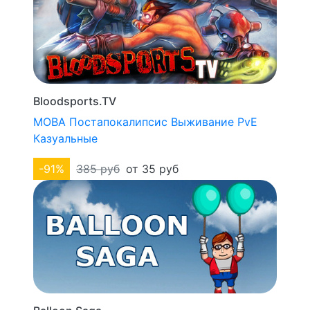
Bloodsports.TV
MOBA
Постапокалипсис
Выживание
PvE
Казуальные
-91%
385 руб
от 35 руб