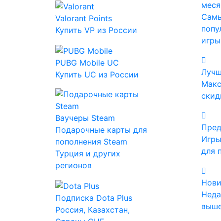
меся
Сам
Valorant Points
попу
Купить VP из России
игры
PUBG Mobile UC
Лучш
Купить UC из России
Макс
скид
Ваучеры Steam
Пред
Подарочные карты для
Об игре
Игры
пополнения Steam
для 
Турция и других
Требования
регионов
Похожие
Нови
Неда
Подписка Dota Plus
Товар временно недоступен
выше
Россия, Казахстан,
В нашем каталоге
всё ещё доступны