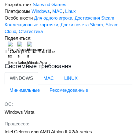
Разработчик
Starwind Games
Платформы
Windows
,
MAC
,
Linux
Особенности
Для одного игрока
,
Достижения Steam
,
Коллекционные карточки
,
Доски почета Steam
,
Steam
Cloud
,
Статистика
Поделиться:
Смотреть на YouTube
Системные требования
WINDOWS
MAC
LINUX
Минимальные
Рекомендованные
ОС:
Windows Vista
Процессор:
Intel Celeron или AMD Athlon II X2/A-series