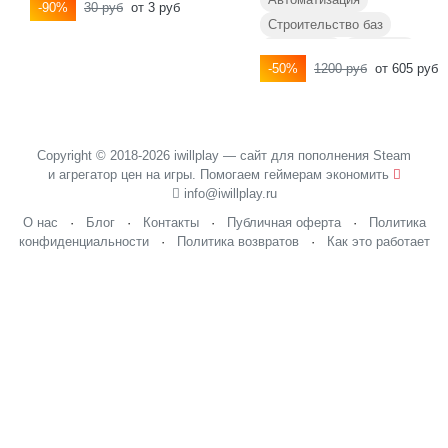
-90%
30 руб
от 3 руб
Строительство баз
Песочницы
Крафтинг
-50%
1200 руб
от 605 руб
Выживание
Copyright © 2018-2026 iwillplay — сайт для пополнения Steam
и агрегатор цен на игры. Помогаем геймерам экономить
info@iwillplay.ru
О нас
·
Блог
·
Контакты
·
Публичная оферта
·
Политика
конфиденциальности
·
Политика возвратов
·
Как это работает