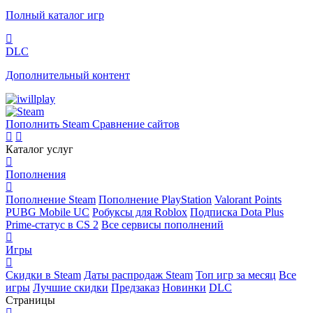
Полный каталог игр
DLC
Дополнительный контент
Пополнить Steam
Сравнение сайтов
Каталог услуг
Пополнения
Пополнение Steam
Пополнение PlayStation
Valorant Points
PUBG Mobile UC
Робуксы для Roblox
Подписка Dota Plus
Prime-статус в CS 2
Все сервисы пополнений
Игры
Скидки в Steam
Даты распродаж Steam
Топ игр за месяц
Все
игры
Лучшие скидки
Предзаказ
Новинки
DLC
Страницы