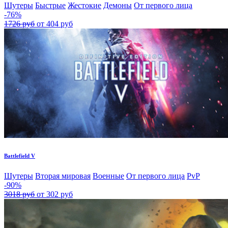
Шутеры
Быстрые
Жестокие
Демоны
От первого лица
-76%
1726 руб
от 404 руб
Battlefield V
Шутеры
Вторая мировая
Военные
От первого лица
PvP
-90%
3018 руб
от 302 руб