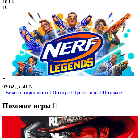
10 ГБ
16+
930 ₽
до -41%
Видео и скриншоты
Об игре
Требования
Похожие
Похожие игры