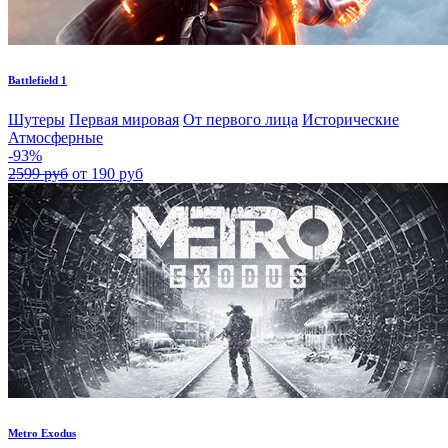
Battlefield 1
Шутеры
Первая мировая
От первого лица
Исторические
Атмосферные
-93%
2599 руб
от 190 руб
Metro Exodus