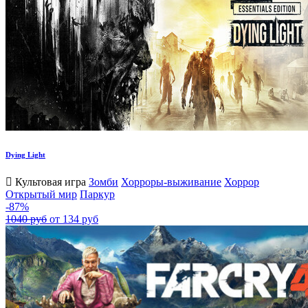
Dying Light
Культовая игра
Зомби
Хорроры-выживание
Хоррор
Открытый мир
Паркур
-87%
1040 руб
от 134 руб