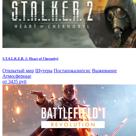
S.T.A.L.K.E.R. 2: Heart of Chernobyl
Открытый мир
Шутеры
Постапокалипсис
Выживание
Атмосферные
от 3435 руб