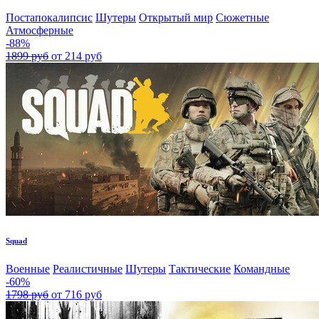
Постапокалипсис
Шутеры
Открытый мир
Сюжетные
Атмосферные
-88%
1899 руб
от 214 руб
Squad
Военные
Реалистичные
Шутеры
Тактические
Командные
-60%
1798 руб
от 716 руб