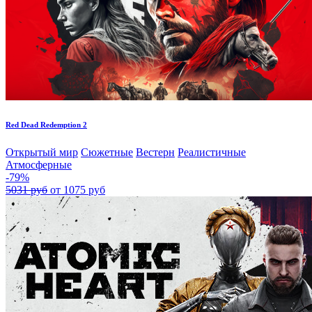
Red Dead Redemption 2
Открытый мир
Сюжетные
Вестерн
Реалистичные
Атмосферные
-79%
5031 руб
от 1075 руб