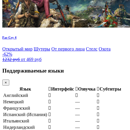
Far Cry 4
Открытый мир
Шутеры
От первого лица
Стелс
Охота
-62%
1232 руб
от 469 руб
Поддерживаемые языки
×
Язык
Интерфейс
Озвучка
Субтитры
Английский
Немецкий
—
Французский
—
Испанский (Испания)
—
Итальянский
—
Нидерландский
—