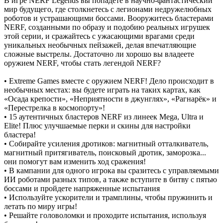
В игре NERF Legends вы попадете в научно-фантастический
мир будущего, где столкнетесь с легионами недружелюбных
роботов и устрашающими боссами. Вооружитесь бластерами
NERF, созданными по образу и подобию реальных игрушек
этой серии, и сражайтесь с ужасающими врагами среди
уникальных необычных пейзажей, делая впечатляющие
сложные выстрелы. Достаточно ли хорошо вы владеете
оружием NERF, чтобы стать легендой NERF?
• Extreme Games вместе с оружием NERF! Дело происходит в
необычных местах: вы будете играть на таких картах, как
«Осада крепости», «Неприятности в джунглях», «Рагнарёк» и
«Перестрелка в космопорту»!
• 15 аутентичных бластеров NERF из линеек Mega, Ultra и
Elite! Плюс улучшаемые перки и скины для настройки
бластера!
• Собирайте усиления дротиков: магнитный отталкиватель,
магнитный притягиватель, поисковый дротик, заморозка...
они помогут вам изменить ход сражения!
• В кампании для одного игрока вы сразитесь с управляемыми
ИИ роботами разных типов, а также вступите в битву с пятью
боссами и пройдете напряженные испытания
• Используйте ускорители и трамплины, чтобы пружинить и
летать по миру игры!
• Решайте головоломки и проходите испытания, используя