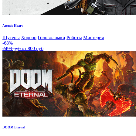
Atomic Heart
Шутеры
Хоррор
Головоломки
Роботы
Мистерия
-68%
2499 руб
от 800 руб
DOOM Eternal