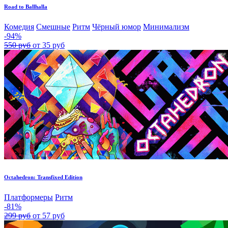
Road to Ballhalla
Комедия
Смешные
Ритм
Чёрный юмор
Минимализм
-94%
550 руб
от 35 руб
Octahedron: Transfixed Edition
Платформеры
Ритм
-81%
299 руб
от 57 руб