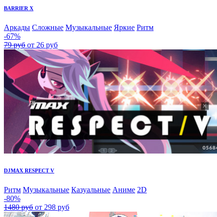
BARRIER X
Аркады
Сложные
Музыкальные
Яркие
Ритм
-67%
79 руб
от 26 руб
DJMAX RESPECT V
Ритм
Музыкальные
Казуальные
Аниме
2D
-80%
1480 руб
от 298 руб