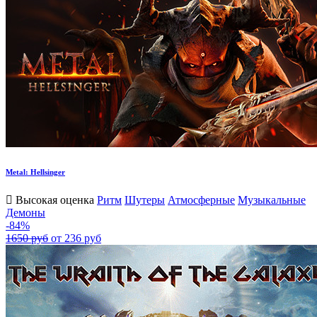
Metal: Hellsinger
Высокая оценка
Ритм
Шутеры
Атмосферные
Музыкальные
Демоны
-84%
1650 руб
от 236 руб