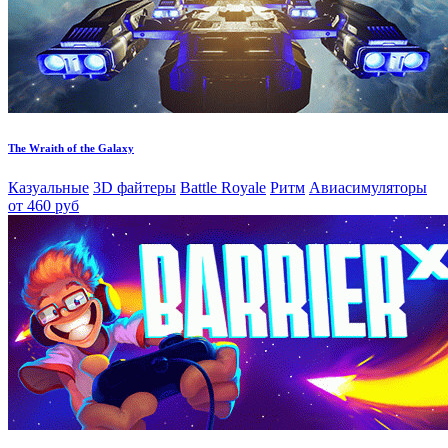
The Wraith of the Galaxy
Казуальные
3D файтеры
Battle Royale
Ритм
Авиасимуляторы
от 460 руб