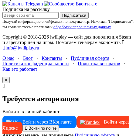
Подписка на рассылку
Подписаться
Получай информацию о лайфхаках по покупке игр.
Нажимая "Подписаться",
вы соглашаетесь с правилами
обработки персональных данных
Copyright © 2018-2026 iwillplay — сайт для пополнения Steam
и агрегатор цен на игры. Помогаем геймерам экономить
info@iwillplay.ru
О нас
·
Блог
·
Контакты
·
Публичная оферта
·
Политика конфиденциальности
·
Политика возвратов
·
Как это работает
×
Требуется авторизация
Войдите в личный кабинет
Войти через ВКонтакте
Войти через
Яндекс
Войти по почте
Авторизовываясь, вы принимаете
Публичную оферту
и