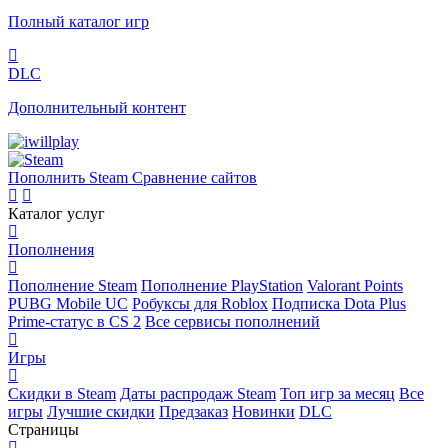
Полный каталог игр
DLC
Дополнительный контент
Пополнить Steam
Сравнение сайтов
Каталог услуг
Пополнения
Пополнение Steam
Пополнение PlayStation
Valorant Points
PUBG Mobile UC
Робуксы для Roblox
Подписка Dota Plus
Prime-статус в CS 2
Все сервисы пополнений
Игры
Скидки в Steam
Даты распродаж Steam
Топ игр за месяц
Все
игры
Лучшие скидки
Предзаказ
Новинки
DLC
Страницы