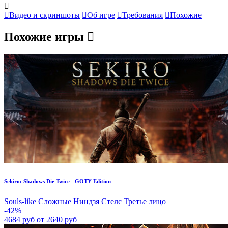
Видео и скриншоты
Об игре
Требования
Похожие
Похожие игры
Sekiro: Shadows Die Twice - GOTY Edition
Souls-like
Сложные
Ниндзя
Стелс
Третье лицо
-42%
4684 руб
от 2640 руб