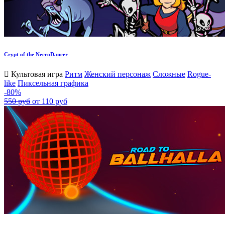
Crypt of the NecroDancer
Культовая игра
Ритм
Женский персонаж
Сложные
Rogue-
like
Пиксельная графика
-80%
550 руб
от 110 руб