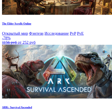
The Elder Scrolls Online
Открытый мир
Фэнтези
Исследование
PvP
PvE
-78%
1156 руб
от 252 руб
ARK: Survival Ascended