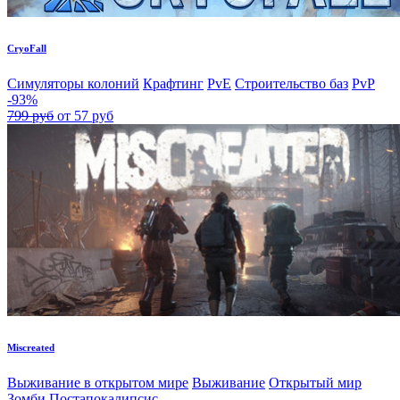
CryoFall
Симуляторы колоний
Крафтинг
PvE
Строительство баз
PvP
-93%
799 руб
от 57 руб
Miscreated
Выживание в открытом мире
Выживание
Открытый мир
Зомби
Постапокалипсис