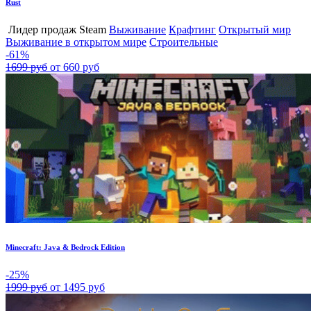
Rust
Лидер продаж Steam
Выживание
Крафтинг
Открытый мир
Выживание в открытом мире
Строительные
-61%
1699 руб
от 660 руб
Minecraft: Java & Bedrock Edition
-25%
1999 руб
от 1495 руб