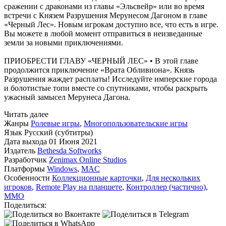
сражении с драконами из главы «Эльсвейр» или во время
встречи с Князем Разрушения Мерунесом Дагоном в главе
«Черный Лес». Новым игрокам доступно все, что есть в игре.
Вы можете в любой момент отправиться в неизведанные
земли за новыми приключениями.
ПРИОБРЕСТИ ГЛАВУ «ЧЕРНЫЙ ЛЕС» • В этой главе
продолжится приключение «Врата Обливиона». Князь
Разрушения жаждет расплаты! Исследуйте имперские города
и болотистые топи вместе со спутниками, чтобы раскрыть
ужасный замысел Мерунеса Дагона.
Читать далее
Жанры
Ролевые игры
,
Многопользовательские игры
Язык
Русский (субтитры)
Дата выхода
01 Июня 2021
Издатель
Bethesda Softworks
Разработчик
Zenimax Online Studios
Платформы
Windows
,
MAC
Особенности
Коллекционные карточки
,
Для нескольких
игроков
,
Remote Play на планшете
,
Контроллер (частично)
,
MMO
Поделиться: