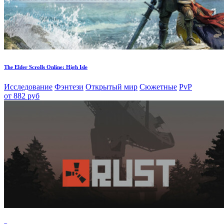
The Elder Scrolls Online: High Isle
Исследование
Фэнтези
Открытый мир
Сюжетные
PvP
от 882 руб