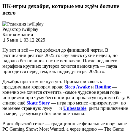
ПК-игры декабря, которые мы ждём больше
всего
Редактор iwillplay
Блог компании
5 мин
03.12.2025
Ну вот и всё — год добежал до финишной черты. В
расписании релизов 2025-го случались сухие недели, но
надолго без новинок нас не оставляли. После недавнего
марафона крупных шутеров хочется выдохнуть — пауза
пригодится перед тем, как подъедут игры 2026-го.
Декабрь при этом не пустует. Присматриваюсь к
праздничным хоррорам вроде
Sleep Awake
и
Routine
—
конечно же хочется отметить «самое чудесное время года»
историями про чуму бессонницы и проклятую лунную базу. В
списке ещё
Skate Story
— игра про менее «призрачную», но
не менее странную луну — и
Unbeatable
, ритм-приключение
в мире, где музыку объявили вне закона.
В декабрьской сетке — традиционные финальные шоу: наше
PC Gaming Show: Most Wanted, а через неделю — The Game