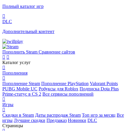
Полный каталог игр
DLC
Дополнительный контент
Пополнить Steam
Сравнение сайтов
Каталог услуг
Пополнения
Пополнение Steam
Пополнение PlayStation
Valorant Points
PUBG Mobile UC
Робуксы для Roblox
Подписка Dota Plus
Prime-статус в CS 2
Все сервисы пополнений
Игры
Скидки в Steam
Даты распродаж Steam
Топ игр за месяц
Все
игры
Лучшие скидки
Предзаказ
Новинки
DLC
Страницы