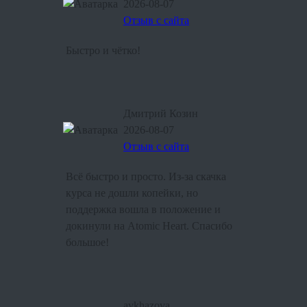
2026-08-07
Отзыв с сайта
Быстро и чётко!
Дмитрий Козин
2026-08-07
Отзыв с сайта
Всё быстро и просто. Из-за скачка
курса не дошли копейки, но
поддержка вошла в положение и
докинули на Atomic Heart. Спасибо
большое!
avkhazova