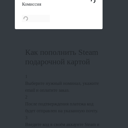
Комиссия
Как пополнить Steam
подарочной картой
1
Выберите нужный номинал, укажите
email и оплатите заказ.
2
После подтверждения платежа код
будет отправлен на указанную почту.
3
Введите код в своём аккаунте Steam и