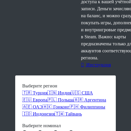
доступа к вашей учётно
записи. Деньги зачисляю
на баланс, и можно сраз
покупать игры, дополне
и внутриигровые предм
в Steam. Важно: карты
предназначены только д
аккаунтов соответствую
региона.
Инструкция
Выберите регион
🇹🇷 Турция
🇮🇳 Индия
🇺🇸 США
🇪🇺 Европа
🇵🇱 Польша
🇦🇷 Аргентина
🇦🇪 ОАЭ
🇭🇰 Гонконг
🇵🇭 Филиппины
🇮🇩 Индонезия
🇹🇼 Тайвань
Выберите номинал