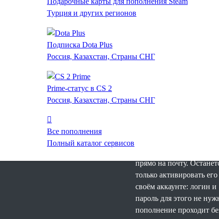
Подарочные карты для пополнения Steam
для
Турция и других регионов
аккаунта
Подписка Dota Plus
Steam
Россия, Казахстан, Страны СНГ
Пополнить аккаунт Stea
Prime-статус в CS 2
России можно с помощ
Россия, Казахстан, Страны СНГ
кода кошелька или
подарочной карты Steam
Выбираете нужный
Все пополнения
номинал, оплачиваете
Полный каталог сервисов
рублями и получаете код
прямо на почту. Останет
только активировать его
своём аккаунте: логин и
пароль для этого не нуж
пополнение проходит бе