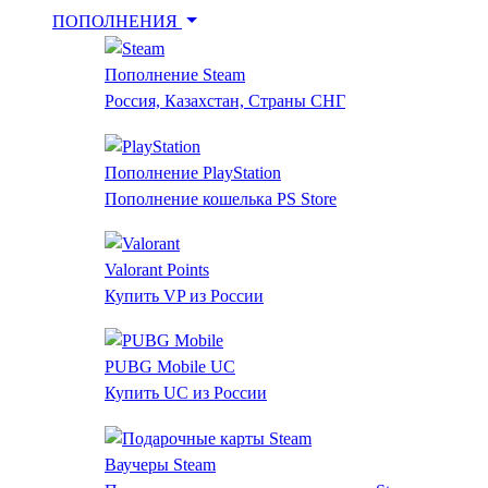
ПОПОЛНЕНИЯ
Пополнение Steam
Пополнение Steam
Скидки в Steam
Россия, Казахстан, Страны СНГ
PlayStation
Valorant
PUBG Mobile
Ваучеры Steam
Все
Пополнение PlayStation
сервисы
Пополнение кошелька PS Store
Пополнит
Valorant Points
Купить VP из России
Steam из
России –
PUBG Mobile UC
Купить UC из России
купить ко
пополнен
Ваучеры Steam