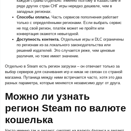
каждой страны отдельно. Именно поэтому в Казахстане и
ряде других стран СНГ игры нередко дешевле, чем в
западных регионах.
Способы оплаты.
Часть сервисов пополнения работает
только с определёнными регионами. Если выбрать сервис
не под свой регион, платёж может не пройти или
конвертация окажется невыгодной.
Доступность контента.
Отдельные игры и DLC ограничены
по регионам из-за локального законодательства или
решений издателей. Это случается реже, чем ценовые
различия, но тоже имеет значение.
Отдельно в Steam есть регион загрузки – он отвечает только за
выбор серверов для скачивания игр и никак не связан со страной
магазина. Путаница между ними встречается часто, хотя это два
разных параметра, которые меняются независимо друг от друга.
Можно ли узнать
регион Steam по валюте
кошелька
Часто именно так и делают: смотрят на валюту баланса и делают