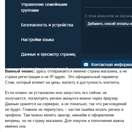
Важный нюанс:
здесь отображается именно страна магазина, а не
страна регистрации и не IP-адрес. Это официальный параметр
Стим, который влияет на цены, валюту и доступность контента.
Если клиент не установлен или запустить его сейчас не
получается, посмотреть регион аккаунта можно через браузер.
Данные хранятся на серверах, а не локально, так что расхождений
не будет. Главное не перепутать – частая ошибка искать регион в
профиле. Там можно менять аватар, никнейм и оформление
витрины, но не страну магазина. Для покупок и пополнения важна
именно она.