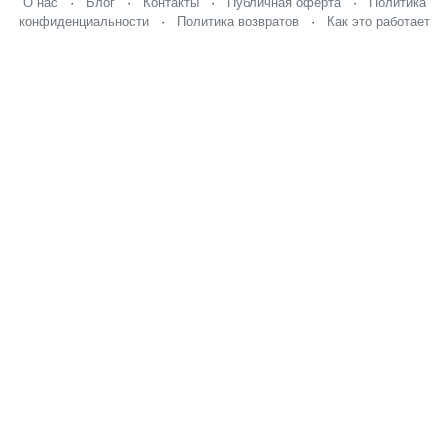
О нас
·
Блог
·
Контакты
·
Публичная оферта
·
Политика
конфиденциальности
·
Политика возвратов
·
Как это работает