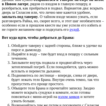
в Новом лагере
, рядом со входом в главную пещеру, и
разобраться, как пробраться в подвал. Вариантов два: вскрыть
дверь за Силасом или, что лично мне кажется удобнее,
заплыть под таверну
. О тайном входе можно узнать, если
разговорить Райка, но, скорее всего, и этот шаг необязателен –
особенно если в прошлом квесте вы уже успели его избить и
не горите желанием еще и подкупать его
рудой
.
Вот куда идти, чтобы добраться до Брана:
Обойдите таверну с задней стороны, ближе к удочке на
пирсе и дымоходу.
Ныряйте в воду – там будет вход в пещеру с сильным
течением.
Заплывите внутрь подвала и продвигайтесь через
затопленный погреб. Если понадобится, здесь можно
всплыть и перевести дыхание.
Поднимитесь по лестнице – впереди, слева от двери,
будет лежать тело Брана. Внутри очень темно, так что
пропустить его проще простого.
Обыщите тело Брана и прочитайте записку. Заодно
можете вскрыть сундуки в комнате, если готовы
повозиться с мини-игрой на
взлом замков
и хотите
узнать больше.
Возвращайтесь тем же путем и поговорите с Силасом,