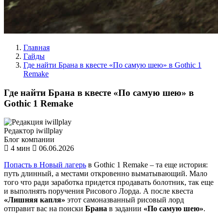
Главная
Гайды
Где найти Брана в квесте «По самую шею» в Gothic 1
Remake
Где найти Брана в квесте «По самую шею» в
Gothic 1 Remake
Редактор iwillplay
Блог компании
4 мин
06.06.2026
Попасть в Новый лагерь
в Gothic 1 Remake – та еще история:
путь длинный, а местами откровенно выматывающий. Мало
того что ради заработка придется продавать болотник, так еще
и выполнять поручения Рисового Лорда. А после квеста
«Лишняя капля»
этот самоназванный рисовый лорд
отправит вас на поиски
Брана
в задании
«По самую шею»
.