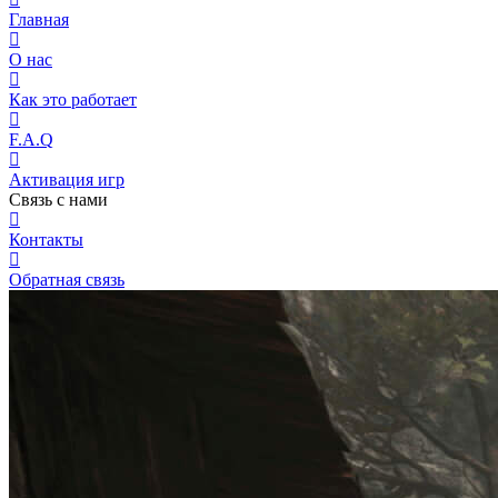
Главная
О нас
Как это работает
F.A.Q
Активация игр
Связь с нами
Контакты
Обратная связь