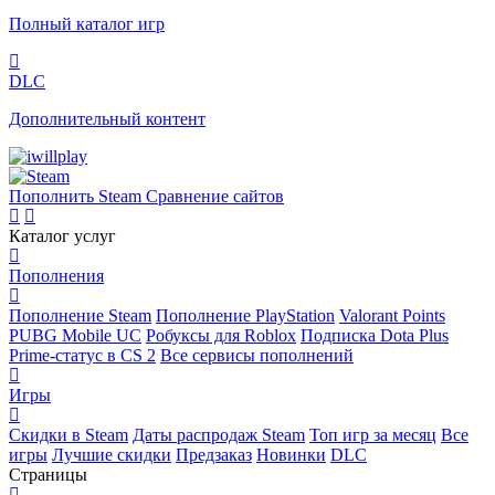
Полный каталог игр
DLC
Дополнительный контент
Пополнить Steam
Сравнение сайтов
Каталог услуг
Пополнения
Пополнение Steam
Пополнение PlayStation
Valorant Points
PUBG Mobile UC
Робуксы для Roblox
Подписка Dota Plus
Prime-статус в CS 2
Все сервисы пополнений
Игры
Скидки в Steam
Даты распродаж Steam
Топ игр за месяц
Все
игры
Лучшие скидки
Предзаказ
Новинки
DLC
Страницы