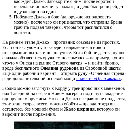
вас ждет Джако. Заговорите с ним: после короткой
перепалки он начнет угрожать, и дело быстро перейдет
в дуэль один на один.
Победите Джако в бою (да, оружие использовать
можно), после чего он признается, что отправил Брана
грабить подвал таверны, чтобы тот расплатился с
долгами.
На раннем этапе Джако – противник совсем не из простых.
Если он вас уложит, то заберет снаряжение, а новой
информации вы так и не получите. Если бой не дается, лучше
сначала обзавестись оружием посерьезнее – например, купить
что-то у Фиска на рынке Старого лагеря, – и найти броню,
вроде бесплатного
Одеяния рудокопа
из Свободной шахты.
Еще один рабочий вариант – открыть руну «Огненная стрела»
ради дополнительной огневой мощи
в квесте
«Цена магии»
.
Заодно можно заглянуть к Корду у тренировочных манекенов
над Таверной на озере в Новом лагере и подтянуть владение
одноручным оружием. Но если Джако все равно не поддается,
этот этап, скорее всего, можно обойти – правда, тогда вы
останетесь без мощной булавы
Жало шершня
, которую он
выронит после поражения.