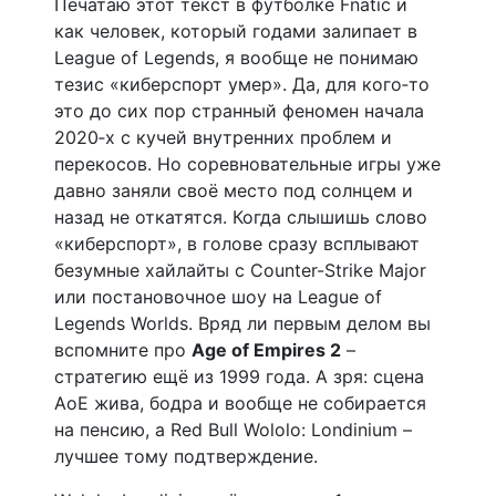
Печатаю этот текст в футболке Fnatic и
как человек, который годами залипает в
League of Legends, я вообще не понимаю
тезис «киберспорт умер». Да, для кого‑то
это до сих пор странный феномен начала
2020‑х с кучей внутренних проблем и
перекосов. Но соревновательные игры уже
давно заняли своё место под солнцем и
назад не откатятся. Когда слышишь слово
«киберспорт», в голове сразу всплывают
безумные хайлайты с Counter-Strike Major
или постановочное шоу на League of
Legends Worlds. Вряд ли первым делом вы
вспомните про
Age of Empires 2
–
стратегию ещё из 1999 года. А зря: сцена
AoE жива, бодра и вообще не собирается
на пенсию, а Red Bull Wololo: Londinium –
лучшее тому подтверждение.