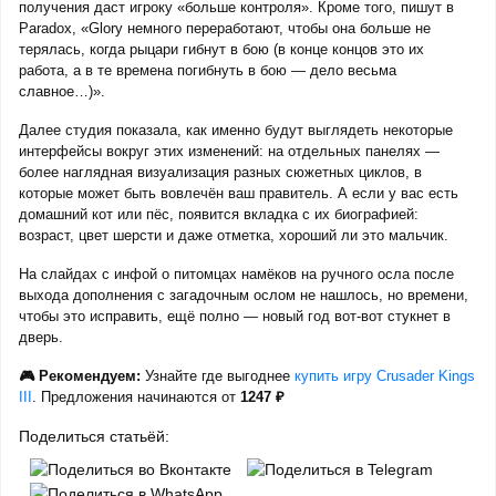
получения даст игроку «больше контроля». Кроме того, пишут в
Paradox, «Glory немного переработают, чтобы она больше не
терялась, когда рыцари гибнут в бою (в конце концов это их
работа, а в те времена погибнуть в бою — дело весьма
славное…)».
Далее студия показала, как именно будут выглядеть некоторые
интерфейсы вокруг этих изменений: на отдельных панелях —
более наглядная визуализация разных сюжетных циклов, в
которые может быть вовлечён ваш правитель. А если у вас есть
домашний кот или пёс, появится вкладка с их биографией:
возраст, цвет шерсти и даже отметка, хороший ли это мальчик.
На слайдах с инфой о питомцах намёков на ручного осла после
выхода дополнения с загадочным ослом не нашлось, но времени,
чтобы это исправить, ещё полно — новый год вот-вот стукнет в
дверь.
🎮 Рекомендуем:
Узнайте где выгоднее
купить игру Crusader Kings
III
. Предложения начинаются от
1247 ₽
Поделиться статьёй: