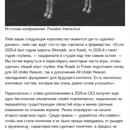
Источник изображения: Paradox Interactive
Либо ваше следующее королевство окажется где-то «далеко-
далеко», либо нас ждёт что-то про торговлю и фермерство. «Если
2025-й был годом широты (Nomads, вся Азия), то 2026-й станет
годом глубины, — нацарапали в студии над тем самым ослом. —
Мы хотим вернуться и пересобрать некоторые части игры, чтобы
сделать общий опыт глубже. Как Roads to Power подготовил почву
для All Under Heaven, так и дополнение All Under Heaven
закладывает фундамент для будущего контента. Есть несколько
ключевых систем, которые мы очень давно хотим улучшить».
Параллельно с этими дополнениями в 2026-м CK3 получит ещё
одно бесплатное обновление «realm maintenance», нацеленное на
переработку существующих областей игры и менее срочные
изменения по отзывам игроков. Релиз планируют «в начале
второго квартала года». Среди правок — доработка «Accolades»,
чтобы они стали полезнее и их было проще передавать от рыцаря
к оруженосцу; характеристики сделают понятнее, а процесс их