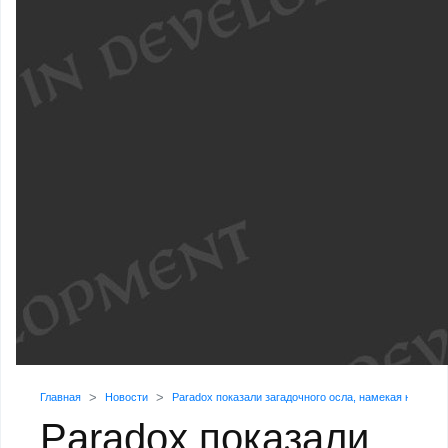
Главная
Новости
Paradox показали загадочного осла, намекая на допол
Paradox показали