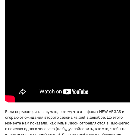
Если серьезно, я так шумлю, потому что я — фанат NEW VEGAS и
сгораю от ожидания второго сезона Fallout в декабре. До этого
момента нам показали, как Гуль и Люси отправляются в Нью-Вегас
в поисках одного человека (не буду спойлерить, кто это, чтобы не
испортить вам первый сезон). Судя по трейлеру и небольшому