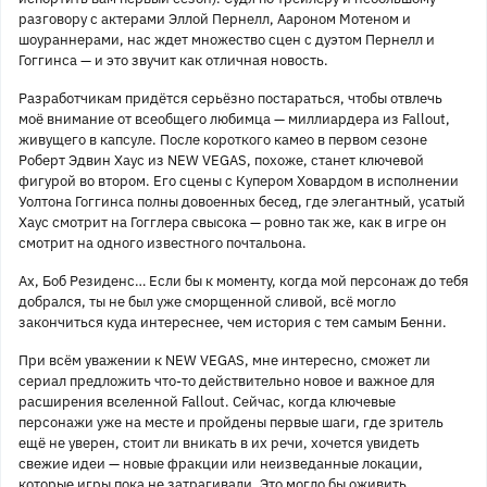
разговору с актерами Эллой Пернелл, Аароном Мотеном и
шоураннерами, нас ждет множество сцен с дуэтом Пернелл и
Гоггинса — и это звучит как отличная новость.
Разработчикам придётся серьёзно постараться, чтобы отвлечь
моё внимание от всеобщего любимца — миллиардера из Fallout,
живущего в капсуле. После короткого камео в первом сезоне
Роберт Эдвин Хаус из NEW VEGAS, похоже, станет ключевой
фигурой во втором. Его сцены с Купером Ховардом в исполнении
Уолтона Гоггинса полны довоенных бесед, где элегантный, усатый
Хаус смотрит на Гогглера свысока — ровно так же, как в игре он
смотрит на одного известного почтальона.
Ах, Боб Резиденс… Если бы к моменту, когда мой персонаж до тебя
добрался, ты не был уже сморщенной сливой, всё могло
закончиться куда интереснее, чем история с тем самым Бенни.
При всём уважении к NEW VEGAS, мне интересно, сможет ли
сериал предложить что-то действительно новое и важное для
расширения вселенной Fallout. Сейчас, когда ключевые
персонажи уже на месте и пройдены первые шаги, где зритель
ещё не уверен, стоит ли вникать в их речи, хочется увидеть
свежие идеи — новые фракции или неизведанные локации,
которые игры пока не затрагивали. Это могло бы оживить