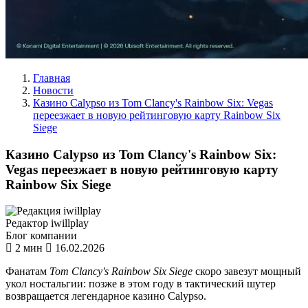
Главная
Новости
Казино Calypso из Tom Clancy's Rainbow Six: Vegas
переезжает в новую рейтинговую карту Rainbow Six
Siege
Казино Calypso из Tom Clancy's Rainbow Six:
Vegas переезжает в новую рейтинговую карту
Rainbow Six Siege
Редактор iwillplay
Блог компании
2 мин
16.02.2026
Фанатам
Tom Clancy's Rainbow Six Siege
скоро завезут мощный
укол ностальгии: позже в этом году в тактический шутер
возвращается легендарное казино Calypso.