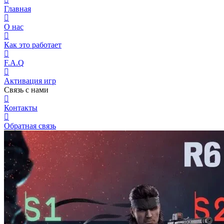
Главная
О нас
Как это работает
F.A.Q
Активация игр
Связь с нами
Контакты
Обратная связь