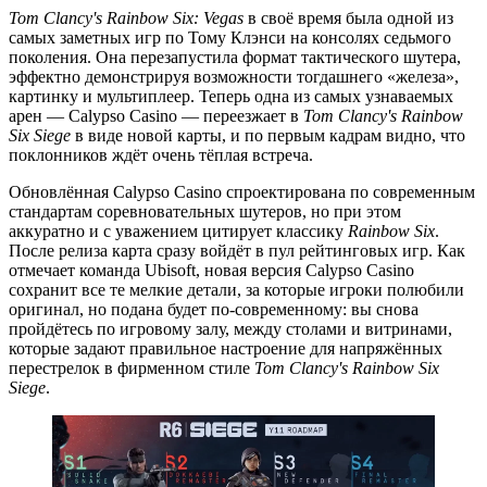
Tom Clancy's Rainbow Six: Vegas
в своё время была одной из
самых заметных игр по Тому Клэнси на консолях седьмого
поколения. Она перезапустила формат тактического шутера,
эффектно демонстрируя возможности тогдашнего «железа»,
картинку и мультиплеер. Теперь одна из самых узнаваемых
арен — Calypso Casino — переезжает в
Tom Clancy's Rainbow
Six Siege
в виде новой карты, и по первым кадрам видно, что
поклонников ждёт очень тёплая встреча.
Обновлённая Calypso Casino спроектирована по современным
стандартам соревновательных шутеров, но при этом
аккуратно и с уважением цитирует классику
Rainbow Six
.
После релиза карта сразу войдёт в пул рейтинговых игр. Как
отмечает команда Ubisoft, новая версия Calypso Casino
сохранит все те мелкие детали, за которые игроки полюбили
оригинал, но подана будет по-современному: вы снова
пройдётесь по игровому залу, между столами и витринами,
которые задают правильное настроение для напряжённых
перестрелок в фирменном стиле
Tom Clancy's Rainbow Six
Siege
.