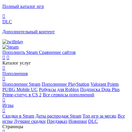
Полный каталог игр
DLC
Дополнительный контент
Пополнить Steam
Сравнение сайтов
Каталог услуг
Пополнения
Пополнение Steam
Пополнение PlayStation
Valorant Points
PUBG Mobile UC
Робуксы для Roblox
Подписка Dota Plus
Prime-статус в CS 2
Все сервисы пополнений
Игры
Скидки в Steam
Даты распродаж Steam
Топ игр за месяц
Все
игры
Лучшие скидки
Предзаказ
Новинки
DLC
Страницы