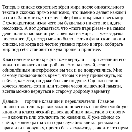
Теперь в списке секретных зёрен мира после описательного
текста в скобках прямо написано, что именно делает каждый
из них. Запомнить, что «invisible plane» покрывает весь мир
Эхо-покрытием, из-за чего вы буквально ничего не видите,
несложно. А вот догадаться, что «more traps please» на самом
деле полностью вычищает ловушки из мира, — уже задачка
посложнее. Да, всегда можно было лезть в фанатские вики и
списки, но когда всё честно указано прямо в игре, собирать
мир под себя становится куда проще и приятнее.
Классическое окно крафта тоже вернули — при желании его
можно включить в настройках. Это на случай, если с
обновлённым интерфейсом вы так и не подружились. Мне
самому понадобилось время, чтобы к нему привыкнуть, но
сейчас, кажется, он даже больше по душе. Однако если не
хочется ломать сотни или тысячи часов мышечной памяти,
всегда можно вернуться к старому доброму варианту.
Дальше — горячие клавиши и переключатели. Главное
новшество: теперь рывок можно повесить на любую удобную
кнопку, а классический рывок двойным нажатием в сторону
— включить или отключить по желанию. Я уже сбился со
счёта, сколько раз за эти годы случайно влетал рывком во
врага или в ловушку, просто бегая туда-сюда, так что это прям