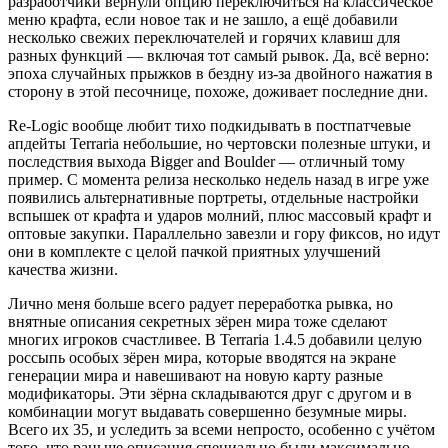
разработчики вернули опцию переключиться на классическое
меню крафта, если новое так и не зашло, а ещё добавили
несколько свежих переключателей и горячих клавиш для
разных функций — включая тот самый рывок. Да, всё верно:
эпоха случайных прыжков в бездну из-за двойного нажатия в
сторону в этой песочнице, похоже, доживает последние дни.
Re-Logic вообще любит тихо подкидывать в постпатчевые
апдейты Terraria небольшие, но чертовски полезные штуки, и
последствия выхода Bigger and Boulder — отличный тому
пример. С момента релиза несколько недель назад в игре уже
появились альтернативные портреты, отдельные настройки
вспышек от крафта и ударов молний, плюс массовый крафт и
оптовые закупки. Параллельно завезли и гору фиксов, но идут
они в комплекте с целой пачкой приятных улучшений
качества жизни.
Лично меня больше всего радует переработка рывка, но
внятные описания секретных зёрен мира тоже сделают
многих игроков счастливее. В Terraria 1.4.5 добавили целую
россыпь особых зёрен мира, которые вводятся на экране
генерации мира и навешивают на новую карту разные
модификаторы. Эти зёрна складываются друг с другом и в
комбинации могут выдавать совершенно безумные миры.
Всего их 35, и уследить за всеми непросто, особенно с учётом
того, что раньше описания специально были максимально