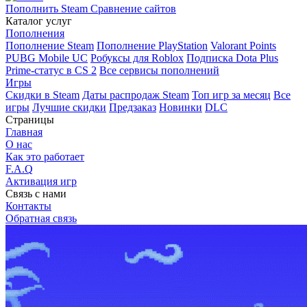
Пополнить Steam
Сравнение сайтов
Каталог услуг
Пополнения
Пополнение Steam
Пополнение PlayStation
Valorant Points
PUBG Mobile UC
Робуксы для Roblox
Подписка Dota Plus
Prime-статус в CS 2
Все сервисы пополнений
Игры
Скидки в Steam
Даты распродаж Steam
Топ игр за месяц
Все
игры
Лучшие скидки
Предзаказ
Новинки
DLC
Страницы
Главная
О нас
Как это работает
F.A.Q
Активация игр
Связь с нами
Контакты
Обратная связь