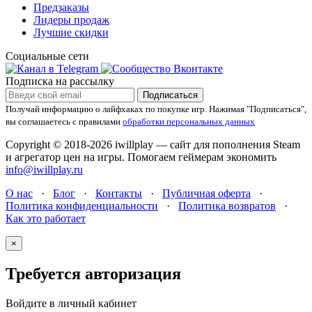
Предзаказы
Лидеры продаж
Лучшие скидки
Социальные сети
Подписка на рассылку
Подписаться
Получай информацию о лайфхаках по покупке игр.
Нажимая "Подписаться",
вы соглашаетесь с правилами
обработки персональных данных
Copyright © 2018-2026 iwillplay — сайт для пополнения Steam
и агрегатор цен на игры. Помогаем геймерам экономить
info@iwillplay.ru
О нас
·
Блог
·
Контакты
·
Публичная оферта
·
Политика конфиденциальности
·
Политика возвратов
·
Как это работает
×
Требуется авторизация
Войдите в личный кабинет