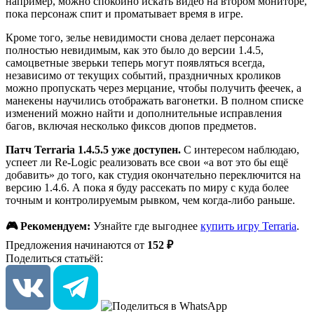
например, можно спокойно искать видео на втором мониторе,
пока персонаж спит и проматывает время в игре.
Кроме того, зелье невидимости снова делает персонажа
полностью невидимым, как это было до версии 1.4.5,
самоцветные зверьки теперь могут появляться всегда,
независимо от текущих событий, праздничных кроликов
можно пропускать через мерцание, чтобы получить феечек, а
манекены научились отображать вагонетки. В полном списке
изменений можно найти и дополнительные исправления
багов, включая несколько фиксов дюпов предметов.
Патч Terraria 1.4.5.5 уже доступен.
С интересом наблюдаю,
успеет ли Re-Logic реализовать все свои «а вот это бы ещё
добавить» до того, как студия окончательно переключится на
версию 1.4.6. А пока я буду рассекать по миру с куда более
точным и контролируемым рывком, чем когда-либо раньше.
🎮 Рекомендуем:
Узнайте где выгоднее
купить игру Terraria
.
Предложения начинаются от
152 ₽
Поделиться статьёй: