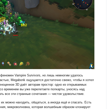
 феномен Vampire Survivors, но лишь немногим удалось
частью, Megabonk ощущается достаточно свежо, чтобы я хотел
лноценное 3D даёт авторам простор: одно из открываемых
о временем вы уже перелетаете полкарты, уносясь над
ать все эти странные сочетания — чистое удовольствие.
их можно находить, общаться, а иногда ещё и спасать. Есть
ения, микроволновка, которая волшебным образом клонирует