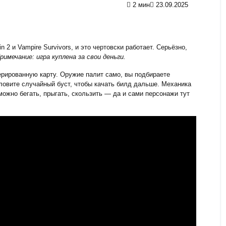
2 мин
23.09.2025
 2 и Vampire Survivors, и это чертовски работает. Серьёзно,
римечание: игра куплена за свои деньги.
ерированную карту. Оружие палит само, вы подбираете
ловите случайный буст, чтобы качать билд дальше. Механика
можно бегать, прыгать, скользить — да и сами персонажи тут