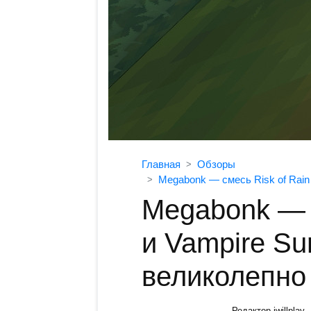
Главная
Обзоры
Megabonk — смесь Risk of Rain 
Megabonk — с
и Vampire Sur
великолепно
Редактор iwillplay