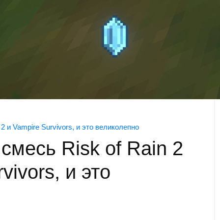
2 и Vampire Survivors, и это великолепно
месь Risk of Rain 2
vivors, и это