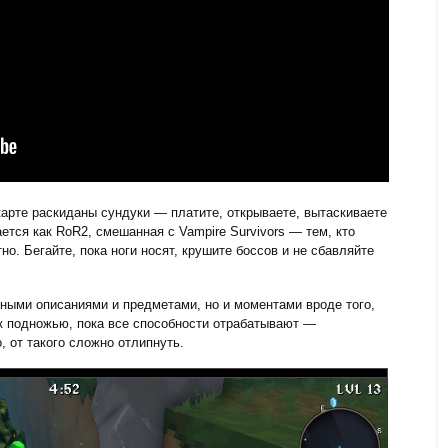
 карте раскиданы сундуки — платите, открываете, вытаскиваете
ся как RoR2, смешанная с Vampire Survivors — тем, кто
но. Бегайте, пока ноги носят, крушите боссов и не сбавляйте
шными описаниями и предметами, но и моментами вроде того,
к подножью, пока все способности отрабатывают —
, от такого сложно отлипнуть.