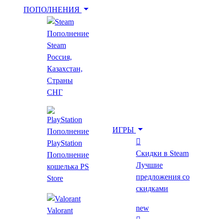
ПОПОЛНЕНИЯ
Пополнение
Укажи игру для поиска лучшей цены
Steam
Россия,
Казахстан,
Введите как минимум 2 буквы
Страны
СНГ
Показать фильтр
Очистить фильтр
Главная
ИГРЫ
Пополнение
Комикс
PlayStation
Скидки в Steam
Пополнение
Комикс
Лучшие
кошелька PS
предложения со
Store
скидками
Топ за месяц
new
Все игры
Скидки в Steam
Предзаказ
Новинки
Выгодные скидки
new
Valorant