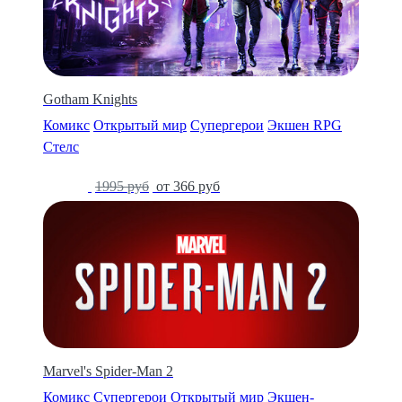
Gotham Knights
Комикс
Открытый мир
Супергерои
Экшен RPG
Стелс
-82%
1995 руб
от 366 руб
Marvel's Spider-Man 2
Комикс
Супергерои
Открытый мир
Экшен-