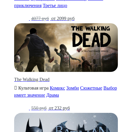
приключения
Третье лицо
-49%
4077 руб
от 2099 руб
The Walking Dead
Культовая игра
Комикс
Зомби
Сюжетные
Выбор
имеет значение
Драма
-58%
550 руб
от 232 руб