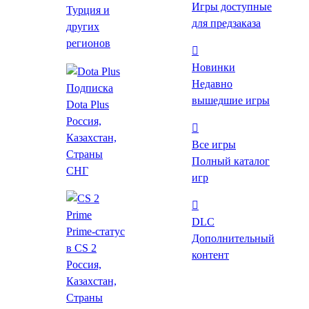
Многопользовательские
Игры доступные
Турция и
для предзаказа
других
регионов
Теги
Новинки
Комикс
Недавно
Подписка
вышедшие игры
Dota Plus
Россия,
Казахстан,
Все игры
Платформа
Страны
Полный каталог
Windows
СНГ
игр
MAC
Linux
DLC
Prime-статус
Дополнительный
в CS 2
Режим игры
контент
Россия,
Для одного игрока
Казахстан,
Для нескольких игроков
Страны
Против игроков