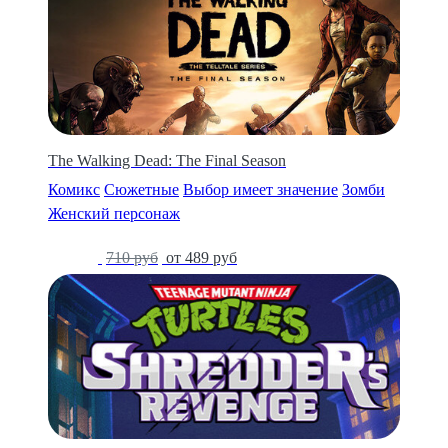
The Walking Dead: The Final Season
Комикс
Сюжетные
Выбор имеет значение
Зомби
Женский персонаж
-31%
710 руб
от 489 руб