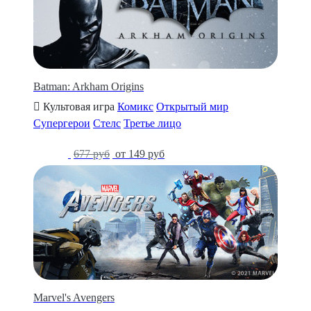
Batman: Arkham Origins
Культовая игра
Комикс
Открытый мир
Супергерои
Стелс
Третье лицо
-78%
677 руб
от 149 руб
Marvel's Avengers