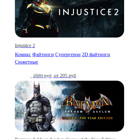
Injustice 2
Комикс
Файтинги
Супергерои
2D файтинги
Сюжетные
-93%
2880 руб
от 205 руб