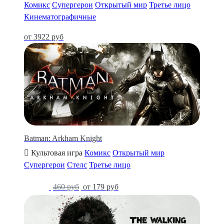
Комикс
Супергерои
Открытый мир
Третье лицо
Кинематографичные
от 3922 руб
Batman: Arkham Knight
Культовая игра
Комикс
Открытый мир
Супергерои
Стелс
Третье лицо
-61%
460 руб
от 179 руб