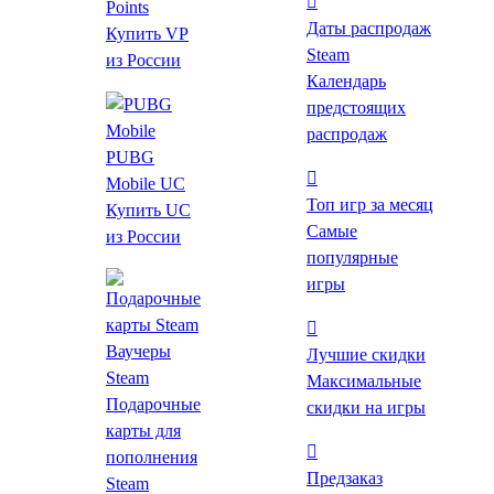
Points
Даты распродаж
Купить VP
Steam
из России
Календарь
предстоящих
распродаж
Цена
PUBG
Mobile UC
Топ игр за месяц
Купить UC
Жанр
Самые
из России
Ролевые
популярные
Экшены
игры
Инди
Стратегии
Ваучеры
Лучшие скидки
Приключенческие
Steam
Максимальные
Казуальные
Подарочные
скидки на игры
Симуляторы
карты для
Гонки
пополнения
Спортивные
Предзаказ
Steam