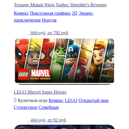
Teenage Mutant Ninja Turtles: Shredder's Revenge
Комикс
Пиксельная графика
2D
Экшен-
приключения
Ниндзя
-10%
880 руб
от 792 руб
LEGO Marvel Super Heroes
Культовая игра
Комикс
LEGO
Открытый мир
Супергерои
Семейные
-80%
460 руб
от 92 руб