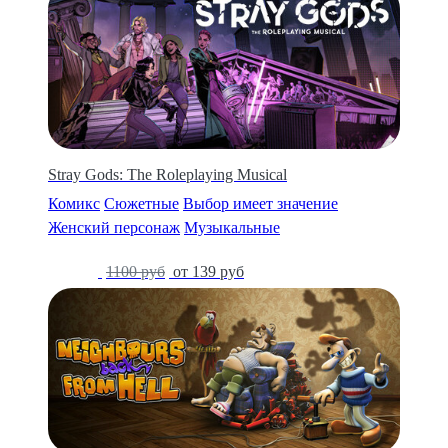
Stray Gods: The Roleplaying Musical
Комикс
Сюжетные
Выбор имеет значение
Женский персонаж
Музыкальные
-87%
1100 руб
от 139 руб