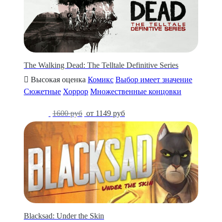
The Walking Dead: The Telltale Definitive Series
Высокая оценка
Комикс
Выбор имеет значение
Сюжетные
Хоррор
Множественные концовки
-28%
1600 руб
от 1149 руб
Blacksad: Under the Skin