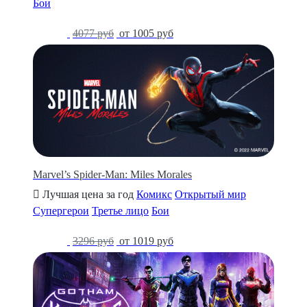
Бои
-75%
4077 руб
от 1005 руб
Marvel’s Spider-Man: Miles Morales
Лучшая цена за год
Комикс
Открытый мир
Супергерои
Третье лицо
Бои
-69%
3296 руб
от 1019 руб