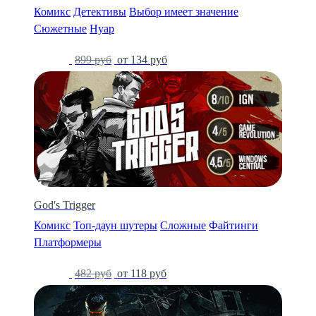
Комикс
Детективы
Выбор имеет значение
Сюжетные
Нуар
-85%
899 руб
от 134 руб
God's Trigger
Комикс
Топ-даун шутеры
Сложные
Файтинги
Платформеры
-76%
482 руб
от 118 руб