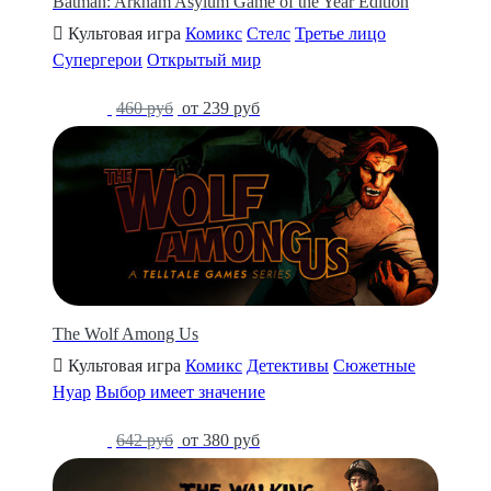
Batman: Arkham Asylum Game of the Year Edition
Культовая игра
Комикс
Стелс
Третье лицо
Супергерои
Открытый мир
-48%
460 руб
от 239 руб
The Wolf Among Us
Культовая игра
Комикс
Детективы
Сюжетные
Нуар
Выбор имеет значение
-41%
642 руб
от 380 руб