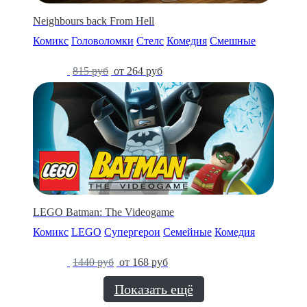
Neighbours back From Hell
Комикс
Головоломки
Стелс
Комедия
Смешные
-68%
815 руб
от 264 руб
LEGO Batman: The Videogame
Комикс
LEGO
Супергерои
Семейные
Комедия
-88%
1440 руб
от 168 руб
Показать ещё