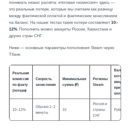
понимать нюанс расчёта: итоговая «комиссия» здесь —
это реальные потери, которые мы считаем как разницу
между фактической оплатой и фактическим зачислением
на баланс. На наших тестах такие потери составляют
10–
12%
. Пополнять можно аккаунты России, Казахстана и
других стран СНГ.
Ниже — основные параметры пополнения Steam через
Тбанк:
Валюта,
Реальная
которую
комиссия
Скорость
Минимальная
Регионы
вводите
по факту
зачисления
сумма (₽)
Steam
при
(потери)
оплате
Россия и
Обычно 1–2
10–12%
10
страны
Рубли
минуты
СНГ