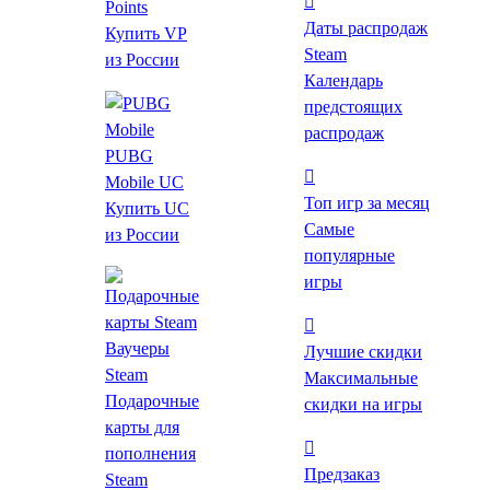
Points
Даты распродаж
Купить VP
Steam
из России
Календарь
предстоящих
распродаж
Цена
PUBG
Mobile UC
Топ игр за месяц
Купить UC
Жанр
Самые
из России
Ролевые
популярные
Экшены
игры
Инди
Стратегии
Ваучеры
Лучшие скидки
Приключенческие
Steam
Максимальные
Казуальные
Подарочные
скидки на игры
Симуляторы
карты для
Гонки
пополнения
Спортивные
Предзаказ
Steam