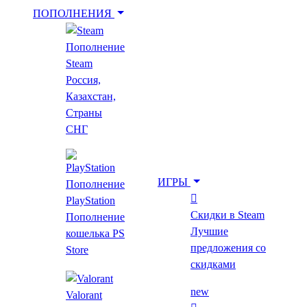
ПОПОЛНЕНИЯ
Пополнение
Укажи игру для поиска лучшей цены
Steam
Россия,
Казахстан,
Введите как минимум 2 буквы
Страны
СНГ
Показать фильтр
Очистить фильтр
Главная
ИГРЫ
Пополнение
1C: Maddox Games
PlayStation
Скидки в Steam
Пополнение
1C: Maddox Games
Лучшие
кошелька PS
предложения со
Store
скидками
Топ за месяц
new
Все игры
Скидки в Steam
Предзаказ
Новинки
Выгодные скидки
new
Valorant