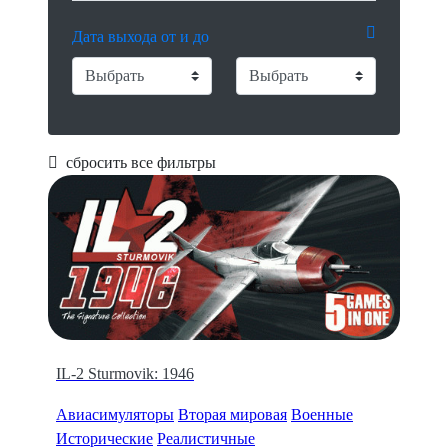
Дата выхода от и до
сбросить все фильтры
IL-2 Sturmovik: 1946
Авиасимуляторы
Вторая мировая
Военные
Исторические
Реалистичные