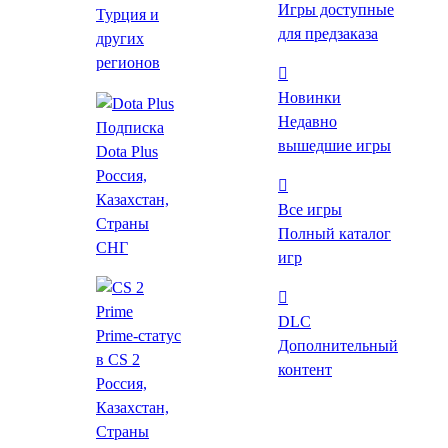
Многопользовательские
Игры доступные
Турция и
для предзаказа
других
регионов
Теги
Новинки
Недавно
Подписка
вышедшие игры
Dota Plus
Россия,
Платформа
Казахстан,
Все игры
Windows
Страны
Полный каталог
MAC
СНГ
игр
Linux
DLC
Режим игры
Prime-статус
Дополнительный
Для одного игрока
в CS 2
контент
Для нескольких игроков
Россия,
Против игроков
Казахстан,
Против игроков (по сети)
Страны