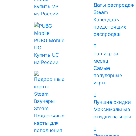
Даты распродаж
Купить VP
Steam
из России
Календарь
предстоящих
распродаж
PUBG Mobile
Цена
UC
Топ игр за
Купить UC
месяц
из России
Жанр
Самые
Ролевые
популярные
Экшены
игры
Инди
Стратегии
Ваучеры
Лучшие скидки
Приключенческие
Steam
Максимальные
Казуальные
Подарочные
скидки на игры
Симуляторы
карты для
Гонки
пополнения
Спортивные