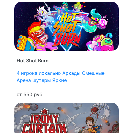
Hot Shot Burn
4 игрока локально
Аркады
Смешные
Арена шутеры
Яркие
от 550 руб