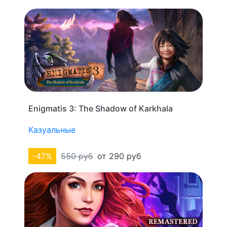
Enigmatis 3: The Shadow of Karkhala
Казуальные
-47%
550 руб
от 290 руб