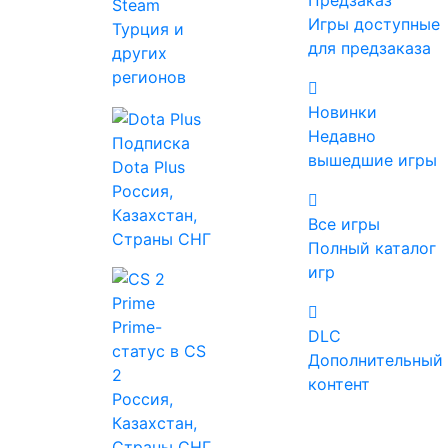
Предзаказ
Steam
Многопользовательские
Игры доступные
Турция и
для предзаказа
других
регионов
Теги
Новинки
Недавно
Подписка
вышедшие игры
Dota Plus
Россия,
Платформа
Казахстан,
Windows
Все игры
Страны СНГ
MAC
Полный каталог
Linux
игр
Prime-
DLC
Режим игры
статус в CS
Дополнительный
Для одного игрока
2
контент
Для нескольких игроков
Россия,
Против игроков
Казахстан,
Против игроков (по сети)
Страны СНГ