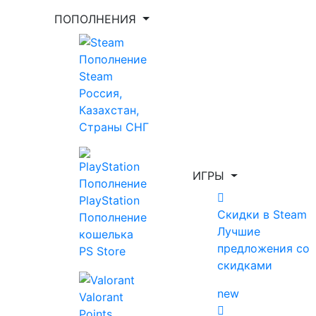
ПОПОЛНЕНИЯ
Укажи игру для поиска лучшей цены
Пополнение
Steam
Россия,
Введите как минимум 2 буквы
Казахстан,
Страны СНГ
Показать фильтр
Очистить фильтр
ИГРЫ
Пополнение
Главная
Artifex Mundi
PlayStation
Скидки в Steam
Пополнение
Лучшие
кошелька
Artifex Mundi
предложения со
PS Store
скидками
Топ за месяц
new
Все игры
Скидки в Steam
new
Valorant
Предзаказ
Новинки
Выгодные скидки
Points