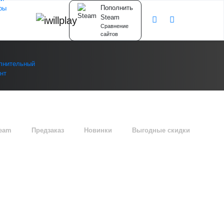
Пополнить
ры
Steam
Сравнение
сайтов
лнительный
нт
team
Предзаказ
Новинки
Выгодные скидки