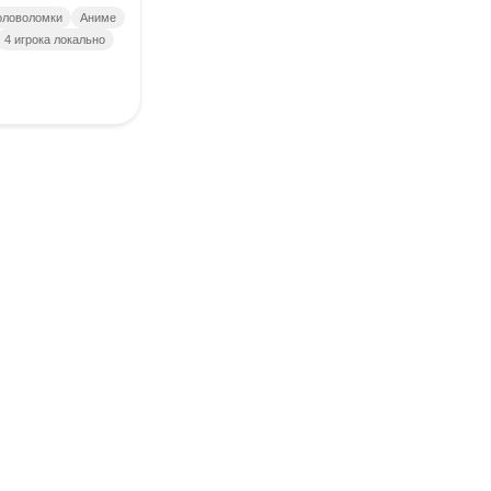
оловоломки
Аниме
4 игрока локально