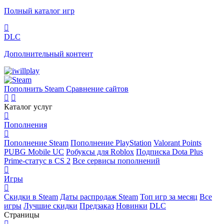
Полный каталог игр
DLC
Дополнительный контент
Пополнить Steam
Сравнение сайтов
Каталог услуг
Пополнения
Пополнение Steam
Пополнение PlayStation
Valorant Points
PUBG Mobile UC
Робуксы для Roblox
Подписка Dota Plus
Prime-статус в CS 2
Все сервисы пополнений
Игры
Скидки в Steam
Даты распродаж Steam
Топ игр за месяц
Все
игры
Лучшие скидки
Предзаказ
Новинки
DLC
Страницы