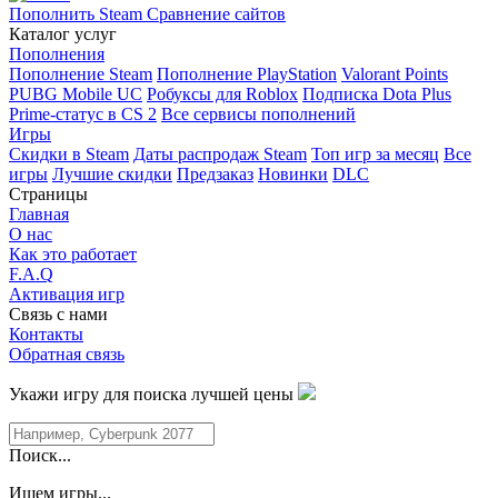
Пополнить Steam
Сравнение сайтов
Каталог услуг
Пополнения
Пополнение Steam
Пополнение PlayStation
Valorant Points
PUBG Mobile UC
Робуксы для Roblox
Подписка Dota Plus
Prime-статус в CS 2
Все сервисы пополнений
Игры
Скидки в Steam
Даты распродаж Steam
Топ игр за месяц
Все
игры
Лучшие скидки
Предзаказ
Новинки
DLC
Страницы
Главная
О нас
Как это работает
F.A.Q
Активация игр
Связь с нами
Контакты
Обратная связь
Укажи игру для поиска лучшей цены
Поиск...
Ищем игры...