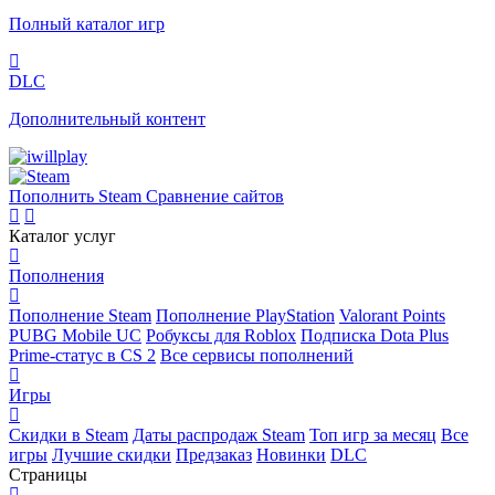
Полный каталог игр
DLC
Дополнительный контент
Пополнить Steam
Сравнение сайтов
Каталог услуг
Пополнения
Пополнение Steam
Пополнение PlayStation
Valorant Points
PUBG Mobile UC
Робуксы для Roblox
Подписка Dota Plus
Prime-статус в CS 2
Все сервисы пополнений
Игры
Скидки в Steam
Даты распродаж Steam
Топ игр за месяц
Все
игры
Лучшие скидки
Предзаказ
Новинки
DLC
Страницы