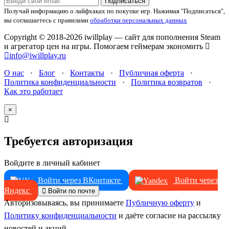
Подписаться
Получай информацию о лайфхаках по покупке игр.
Нажимая "Подписаться",
вы соглашаетесь с правилами
обработки персональных данных
Copyright © 2018-2026 iwillplay — сайт для пополнения Steam
и агрегатор цен на игры. Помогаем геймерам экономить
info@iwillplay.ru
О нас
·
Блог
·
Контакты
·
Публичная оферта
·
Политика конфиденциальности
·
Политика возвратов
·
Как это работает
×
Требуется авторизация
Войдите в личный кабинет
Войти через ВКонтакте
Войти через
Яндекс
Войти по почте
Авторизовываясь, вы принимаете
Публичную оферту
и
Политику конфиденциальности
и даёте согласие на рассылку
новостей и акций.