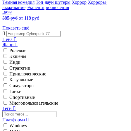
Тёмная комедия
Топ-даун шутеры
Хоррор
Хорроры-
выживание
Экшен-приключения
-69%
385 руб
от 118 руб
Показать ещё
Цена
Жанр
Ролевые
Экшены
Инди
Стратегии
Приключенческие
Казуальные
Симуляторы
Гонки
Спортивные
Многопользовательские
Теги
Платформа
Windows