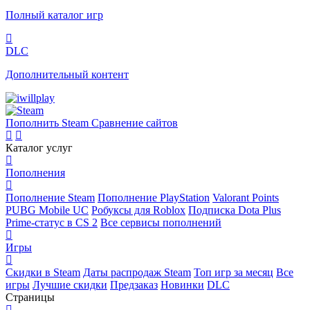
Полный каталог игр
DLC
Дополнительный контент
Пополнить Steam
Сравнение сайтов
Каталог услуг
Пополнения
Пополнение Steam
Пополнение PlayStation
Valorant Points
PUBG Mobile UC
Робуксы для Roblox
Подписка Dota Plus
Prime-статус в CS 2
Все сервисы пополнений
Игры
Скидки в Steam
Даты распродаж Steam
Топ игр за месяц
Все
игры
Лучшие скидки
Предзаказ
Новинки
DLC
Страницы