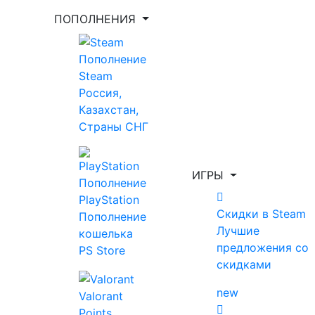
ПОПОЛНЕНИЯ
Укажи игру для поиска лучшей цены
Пополнение
Steam
Россия,
Введите как минимум 2 буквы
Казахстан,
Страны СНГ
Показать фильтр
Очистить фильтр
ИГРЫ
Пополнение
Главная
Sean Scaplehorn
PlayStation
Скидки в Steam
Пополнение
Лучшие
кошелька
Sean Scaplehorn
предложения со
PS Store
скидками
Топ за месяц
new
Все игры
Скидки в Steam
new
Valorant
Предзаказ
Новинки
Выгодные скидки
Points