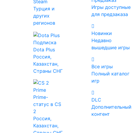
Предзаказ
Steam
Многопользовательские
Игры доступные
Турция и
для предзаказа
других
регионов
Теги
Новинки
Недавно
Подписка
вышедшие игры
Dota Plus
Россия,
Платформа
Казахстан,
Windows
Все игры
Страны СНГ
MAC
Полный каталог
Linux
игр
Prime-
DLC
Режим игры
статус в CS
Дополнительный
Для одного игрока
2
контент
Для нескольких игроков
Россия,
Против игроков
Казахстан,
Против игроков (по сети)
Страны СНГ