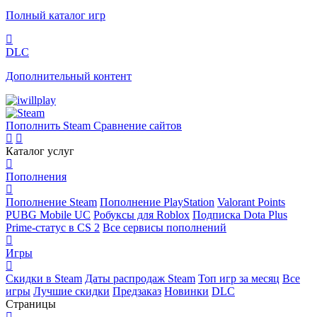
Полный каталог игр
DLC
Дополнительный контент
Пополнить Steam
Сравнение сайтов
Каталог услуг
Пополнения
Пополнение Steam
Пополнение PlayStation
Valorant Points
PUBG Mobile UC
Робуксы для Roblox
Подписка Dota Plus
Prime-статус в CS 2
Все сервисы пополнений
Игры
Скидки в Steam
Даты распродаж Steam
Топ игр за месяц
Все
игры
Лучшие скидки
Предзаказ
Новинки
DLC
Страницы