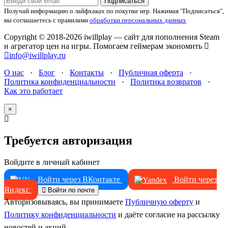
Подписаться
Получай информацию о лайфхаках по покупке игр.
Нажимая "Подписаться",
вы соглашаетесь с правилами
обработки персональных данных
Copyright © 2018-2026 iwillplay — сайт для пополнения Steam
и агрегатор цен на игры. Помогаем геймерам экономить
info@iwillplay.ru
О нас
·
Блог
·
Контакты
·
Публичная оферта
·
Политика конфиденциальности
·
Политика возвратов
·
Как это работает
×
Требуется авторизация
Войдите в личный кабинет
Войти через ВКонтакте
Войти через
Яндекс
Войти по почте
Авторизовываясь, вы принимаете
Публичную оферту
и
Политику конфиденциальности
и даёте согласие на рассылку
новостей и акций.