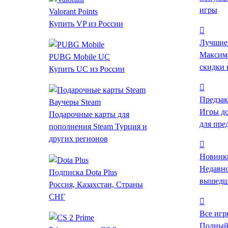
игры
Valorant Points
Купить VP из России
Лучшие
Максим
PUBG Mobile UC
скидки 
Купить UC из России
Цена
Предзак
Ваучеры Steam
Жанр
Игры д
Подарочные карты для
Ролевые
для пре
пополнения Steam Турция и
Экшены
других регионов
Инди
Стратегии
Новинк
Приключенческие
Недавн
Подписка Dota Plus
Казуальные
вышедш
Россия, Казахстан, Страны
Симуляторы
СНГ
Гонки
Все игр
Спортивные
Полный