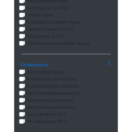
Кооперативная игра
Кооператив (по сети)
Общий экран
Кооператив (общий экран)
Против игроков (LAN)
Кооператив (LAN)
Против игроков (общий экран)
Особенности
Достижения Steam
Контроллер (полностью)
Коллекционные карточки
Кроссплатформенная игра
Контроллер (частично)
Виртуальная реальность
Товар является DLC
Не показывать DLC