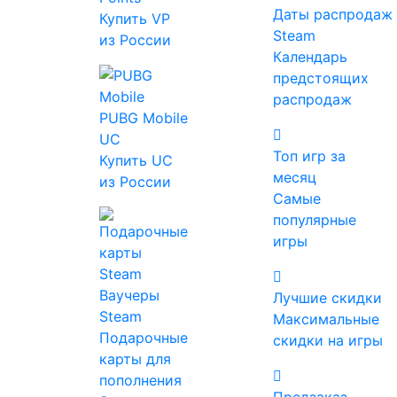
Даты распродаж
Купить VP
Steam
из России
Календарь
предстоящих
распродаж
PUBG Mobile
Цена
UC
Топ игр за
Купить UC
месяц
из России
Жанр
Самые
Ролевые
популярные
Экшены
игры
Инди
Стратегии
Ваучеры
Лучшие скидки
Приключенческие
Steam
Максимальные
Казуальные
Подарочные
скидки на игры
Симуляторы
карты для
Гонки
пополнения
Спортивные