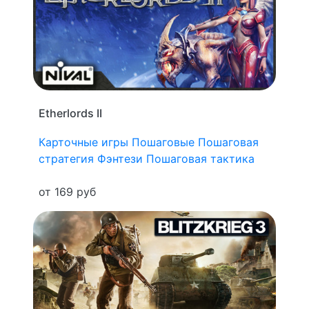
Etherlords II
Карточные игры
Пошаговые
Пошаговая
стратегия
Фэнтези
Пошаговая тактика
от 169 руб