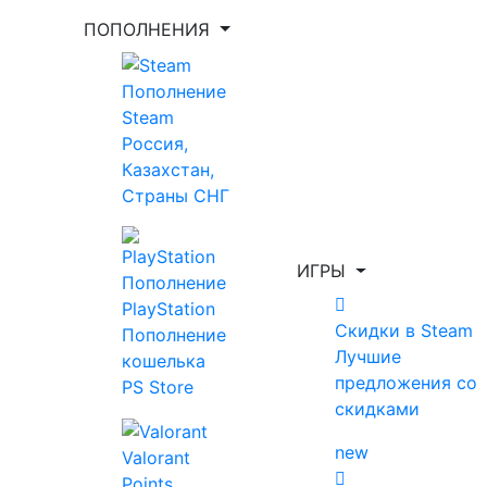
ПОПОЛНЕНИЯ
Укажи игру для поиска лучшей цены
Пополнение
Steam
Россия,
Введите как минимум 2 буквы
Казахстан,
Страны СНГ
Показать фильтр
Очистить фильтр
ИГРЫ
Пополнение
Главная
Nival
PlayStation
Скидки в Steam
Пополнение
Лучшие
кошелька
Nival
предложения со
PS Store
скидками
Топ за месяц
new
Все игры
Скидки в Steam
new
Valorant
Предзаказ
Новинки
Выгодные скидки
Points