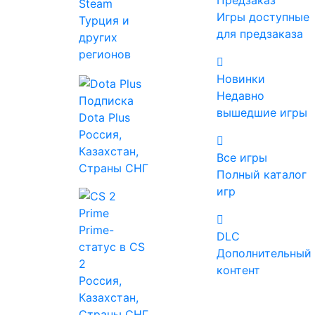
Предзаказ
Steam
Многопользовательские
Игры доступные
Турция и
для предзаказа
других
регионов
Теги
Новинки
Недавно
Подписка
вышедшие игры
Dota Plus
Россия,
Платформа
Казахстан,
Windows
Все игры
Страны СНГ
MAC
Полный каталог
Linux
игр
Prime-
DLC
Режим игры
статус в CS
Дополнительный
Для одного игрока
2
контент
Для нескольких игроков
Россия,
Против игроков
Казахстан,
Против игроков (по сети)
Страны СНГ