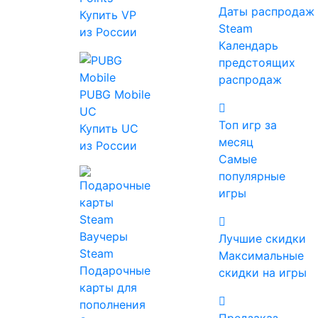
Даты распродаж
Купить VP
Steam
из России
Календарь
предстоящих
распродаж
PUBG Mobile
Цена
UC
Топ игр за
Купить UC
месяц
из России
Жанр
Самые
Ролевые
популярные
Экшены
игры
Инди
Стратегии
Ваучеры
Лучшие скидки
Приключенческие
Steam
Максимальные
Казуальные
Подарочные
скидки на игры
Симуляторы
карты для
Гонки
пополнения
Спортивные