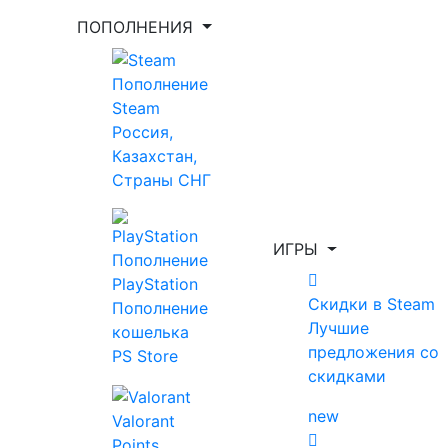
ПОПОЛНЕНИЯ
Укажи игру для поиска лучшей цены
Пополнение
Steam
Россия,
Введите как минимум 2 буквы
Казахстан,
Страны СНГ
Показать фильтр
Очистить фильтр
ИГРЫ
Пополнение
Главная
PalfreyGames
PlayStation
Скидки в Steam
Пополнение
Лучшие
кошелька
PalfreyGames
предложения со
PS Store
скидками
Топ за месяц
new
Все игры
Скидки в Steam
new
Valorant
Предзаказ
Новинки
Выгодные скидки
Points