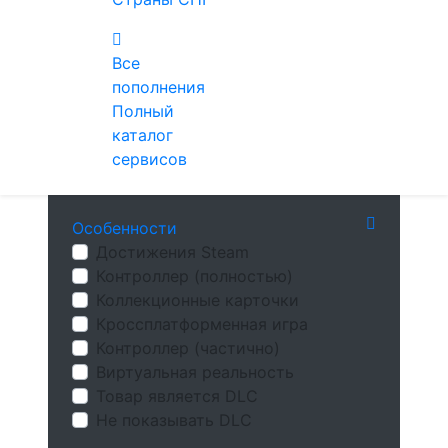
Кооперативная игра
Кооператив (по сети)
Общий экран
Все
Кооператив (общий экран)
пополнения
Против игроков (LAN)
Полный
Кооператив (LAN)
каталог
Против игроков (общий экран)
сервисов
Особенности
Достижения Steam
Контроллер (полностью)
Коллекционные карточки
Кроссплатформенная игра
Контроллер (частично)
Виртуальная реальность
Товар является DLC
Не показывать DLC