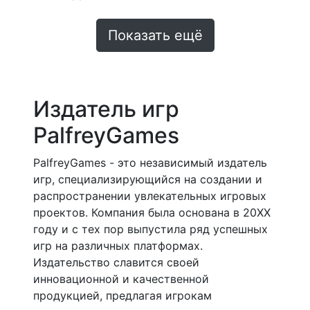
Показать ещё
Издатель игр
PalfreyGames
PalfreyGames - это независимый издатель
игр, специализирующийся на создании и
распространении увлекательных игровых
проектов. Компания была основана в 20XX
году и с тех пор выпустила ряд успешных
игр на различных платформах.
Издательство славится своей
инновационной и качественной
продукцией, предлагая игрокам