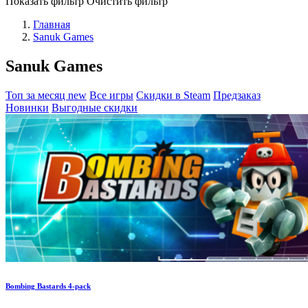
Показать фильтр
Очистить фильтр
Главная
Sanuk Games
Sanuk Games
Топ за месяц
new
Все игры
Скидки в Steam
Предзаказ
Новинки
Выгодные скидки
Bombing Bastards 4-pack