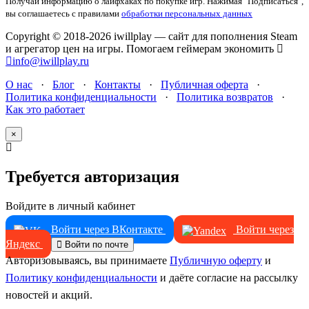
Получай информацию о лайфхаках по покупке игр.
Нажимая "Подписаться",
вы соглашаетесь с правилами
обработки персональных данных
Copyright © 2018-2026 iwillplay — сайт для пополнения Steam
и агрегатор цен на игры. Помогаем геймерам экономить
info@iwillplay.ru
О нас
·
Блог
·
Контакты
·
Публичная оферта
·
Политика конфиденциальности
·
Политика возвратов
·
Как это работает
×
Требуется авторизация
Войдите в личный кабинет
Войти через ВКонтакте
Войти через
Яндекс
Войти по почте
Авторизовываясь, вы принимаете
Публичную оферту
и
Политику конфиденциальности
и даёте согласие на рассылку
новостей и акций.