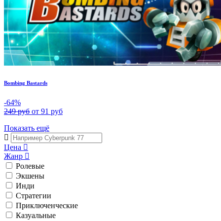
Bombing Bastards
-64%
249 руб
от 91 руб
Показать ещё
Цена
Жанр
Ролевые
Экшены
Инди
Стратегии
Приключенческие
Казуальные