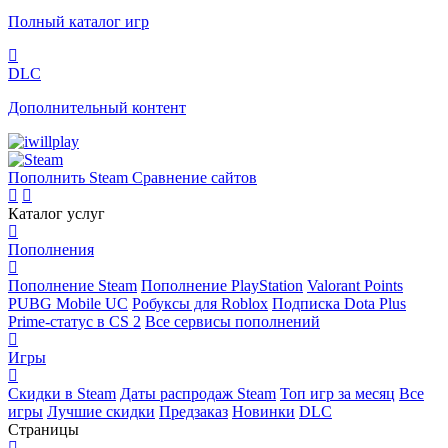
Полный каталог игр
DLC
Дополнительный контент
Пополнить Steam
Сравнение сайтов
Каталог услуг
Пополнения
Пополнение Steam
Пополнение PlayStation
Valorant Points
PUBG Mobile UC
Робуксы для Roblox
Подписка Dota Plus
Prime-статус в CS 2
Все сервисы пополнений
Игры
Скидки в Steam
Даты распродаж Steam
Топ игр за месяц
Все
игры
Лучшие скидки
Предзаказ
Новинки
DLC
Страницы