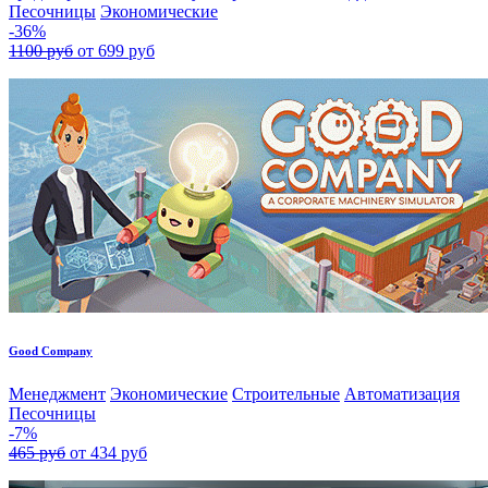
Песочницы
Экономические
-36%
1100 руб
от 699 руб
Good Company
Менеджмент
Экономические
Строительные
Автоматизация
Песочницы
-7%
465 руб
от 434 руб