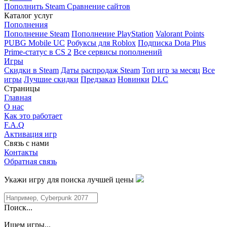
Пополнить Steam
Сравнение сайтов
Каталог услуг
Пополнения
Пополнение Steam
Пополнение PlayStation
Valorant Points
PUBG Mobile UC
Робуксы для Roblox
Подписка Dota Plus
Prime-статус в CS 2
Все сервисы пополнений
Игры
Скидки в Steam
Даты распродаж Steam
Топ игр за месяц
Все
игры
Лучшие скидки
Предзаказ
Новинки
DLC
Страницы
Главная
О нас
Как это работает
F.A.Q
Активация игр
Связь с нами
Контакты
Обратная связь
Укажи игру для поиска лучшей цены
Поиск...
Ищем игры...