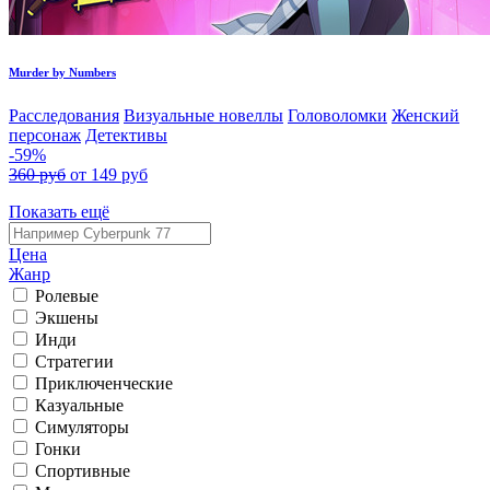
Murder by Numbers
Расследования
Визуальные новеллы
Головоломки
Женский
персонаж
Детективы
-59%
360 руб
от 149 руб
Показать ещё
Цена
Жанр
Ролевые
Экшены
Инди
Стратегии
Приключенческие
Казуальные
Симуляторы
Гонки
Спортивные