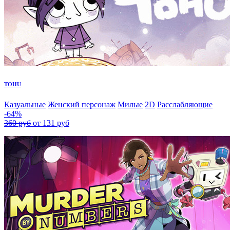
TOHU
Казуальные
Женский персонаж
Милые
2D
Расслабляющие
-64%
360 руб
от 131 руб