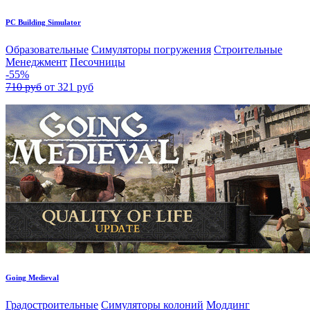
PC Building Simulator
Образовательные
Симуляторы погружения
Строительные
Менеджмент
Песочницы
-55%
710 руб
от 321 руб
Going Medieval
Градостроительные
Симуляторы колоний
Моддинг