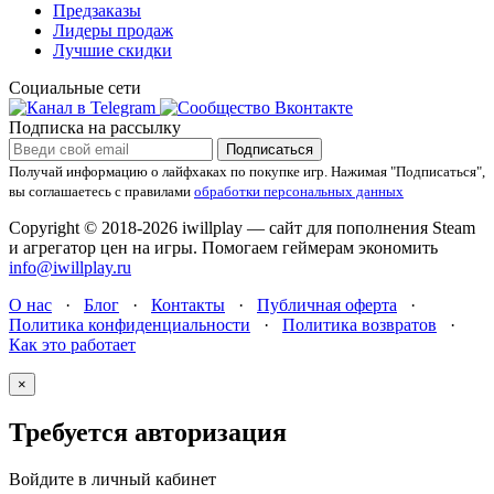
Предзаказы
Лидеры продаж
Лучшие скидки
Социальные сети
Подписка на рассылку
Подписаться
Получай информацию о лайфхаках по покупке игр.
Нажимая "Подписаться",
вы соглашаетесь с правилами
обработки персональных данных
Copyright © 2018-2026 iwillplay — сайт для пополнения Steam
и агрегатор цен на игры. Помогаем геймерам экономить
info@iwillplay.ru
О нас
·
Блог
·
Контакты
·
Публичная оферта
·
Политика конфиденциальности
·
Политика возвратов
·
Как это работает
×
Требуется авторизация
Войдите в личный кабинет