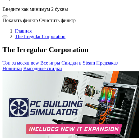
Введите как минимум 2 буквы
Показать фильтр
Очистить фильтр
Главная
The Irregular Corporation
The Irregular Corporation
Топ за месяц
new
Все игры
Скидки в Steam
Предзаказ
Новинки
Выгодные скидки