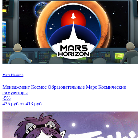
Mars Horizon
Менеджмент
Космос
Образовательные
Марс
Космические
симуляторы
-5%
435 руб
от 413 руб