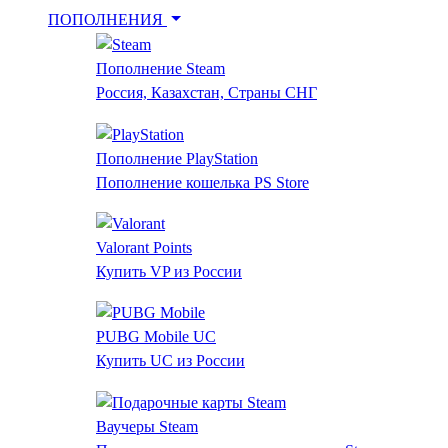
ПОПОЛНЕНИЯ
Пополнение Steam
Пополнение Steam
Скидки в Steam
Россия, Казахстан, Страны СНГ
PlayStation
Valorant
PUBG Mobile
Ваучеры Steam
Все
Пополнение PlayStation
сервисы
Пополнение кошелька PS Store
Купить
Valorant Points
Купить VP из России
подарочн
карту App
PUBG Mobile UC
Купить UC из России
Турция –
пополнен
Ваучеры Steam