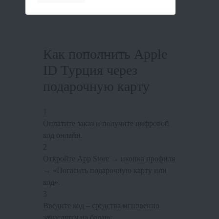
Как пополнить Apple
ID Турция через
подарочную карту
1
Оплатите заказ и получите цифровой
код онлайн.
2
Откройте App Store → иконка профиля
→ «Погасить подарочную карту или
код».
3
Введите код – средства мгновенно
зачислятся на баланс.