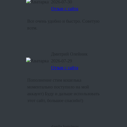
2026-07-30
Отзыв с сайта
Все очень удобно и быстро. Советую
всем.
Дмитрий Олейник
2026-07-29
Отзыв с сайта
Пополнение стим кошелька
моментально поступило на мой
аккаунт) Буду и дальше использовать
этот сайт, большое спасибо!)
danila.logvinov