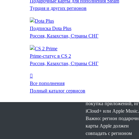
Подарочные карты для пополнения Steam
Apple ID
Турция и других регионов
Купить подарочную кар
Подписка Dota Plus
Apple Турция и пополни
Россия, Казахстан, Страны СНГ
Apple ID можно онлайн 
пару шагов: выберите ко
регион аккаунта, оплати
Prime-статус в CS 2
заказ картой или СБП,
Россия, Казахстан, Страны СНГ
получите цифровой вауч
активируйте его в App St
Такой способ подходит, 
Все пополнения
нужна оплата Apple,
Полный каталог сервисов
пополнение баланса Appl
покупка приложений, иг
iCloud+ или Apple Music.
Важно: регион подароч
карты Apple должен
совпадать с регионом