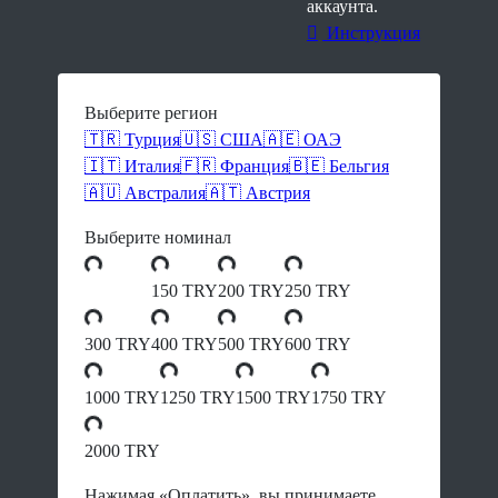
аккаунта.
Инструкция
Выберите регион
🇹🇷 Турция
🇺🇸 США
🇦🇪 ОАЭ
🇮🇹 Италия
🇫🇷 Франция
🇧🇪 Бельгия
🇦🇺 Австралия
🇦🇹 Австрия
Выберите номинал
150 TRY
200 TRY
250 TRY
300 TRY
400 TRY
500 TRY
600 TRY
1000 TRY
1250 TRY
1500 TRY
1750 TRY
2000 TRY
Нажимая «Оплатить», вы принимаете