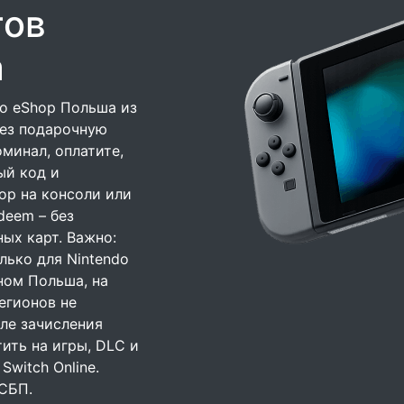
тов
а
do eShop Польша из
ез подарочную
оминал, оплатите,
ый код и
op на консоли или
deem – без
ых карт. Важно:
лько для Nintendo
ном Польша, на
егионов не
ле зачисления
ить на игры, DLC и
Switch Online.
 СБП.