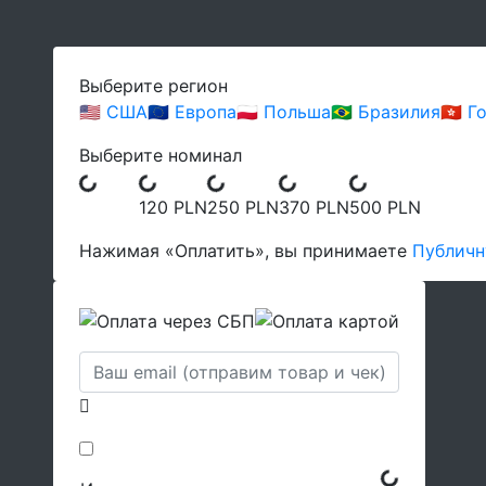
Выберите регион
🇺🇸 США
🇪🇺 Европа
🇵🇱 Польша
🇧🇷 Бразилия
🇭🇰 
Выберите номинал
120 PLN
250 PLN
370 PLN
500 PLN
Нажимая «Оплатить», вы принимаете
Публичн