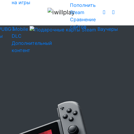
на игры
Пополнить
Steam
Сравнение
сайтов
PUBG Mobile
Ваучеры
ы
DLC
Дополнительный
контент