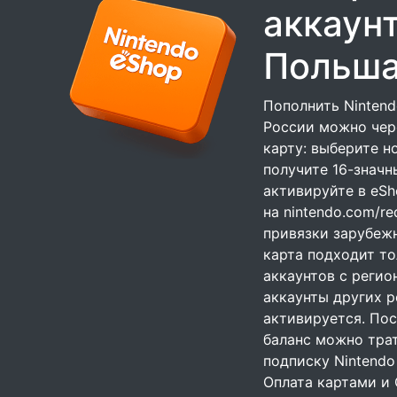
аккаун
Польш
Пополнить Ninten
России можно чер
карту: выберите н
получите 16-значн
активируйте в eSh
на nintendo.com/re
привязки зарубежн
карта подходит то
аккаунтов с регио
аккаунты других р
активируется. Пос
баланс можно трат
подписку Nintendo 
Оплата картами и