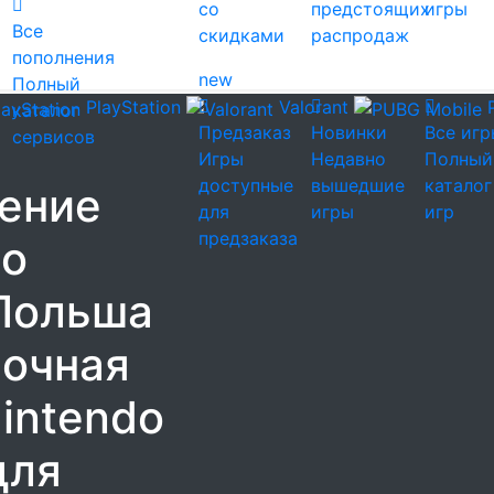
со
предстоящих
игры
Все
скидками
распродаж
пополнения
new
Полный
PlayStation
Valorant
каталог
Предзаказ
Новинки
Все игр
сервисов
Игры
Недавно
Полный
доступные
вышедшие
каталог
ение
для
игры
игр
предзаказа
do
Польша
рочная
intendo
для