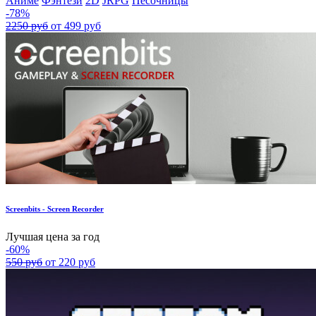
Аниме
Фэнтези
2D
JRPG
Песочницы
-78%
2250 руб
от 499 руб
Screenbits - Screen Recorder
Лучшая цена за год
-60%
550 руб
от 220 руб