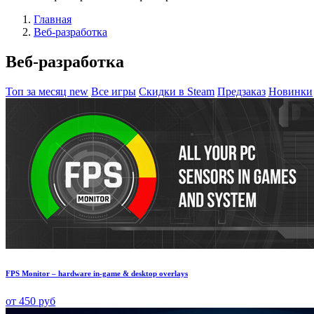
Главная
Веб-разработка
Веб-разработка
Топ за месяц
new
Все игры
Скидки в Steam
Предзаказ
Новинки
FPS Monitor – hardware in-game & desktop overlays
от 450 руб