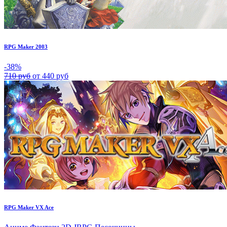
RPG Maker 2003
-38%
710 руб
от 440 руб
RPG Maker VX Ace