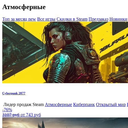
Атмосферные
Топ за месяц
new
Все игры
Скидки в Steam
Предзаказ
Новинки
Cyberpunk 2077
Лидер продаж Steam
Атмосферные
Киберпанк
Открытый мир
-76%
3107 руб
от 743 руб