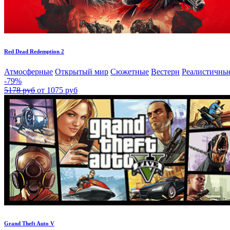
Red Dead Redemption 2
Атмосферные
Открытый мир
Сюжетные
Вестерн
Реалистичны
-79%
5178 руб
от 1075 руб
Grand Theft Auto V