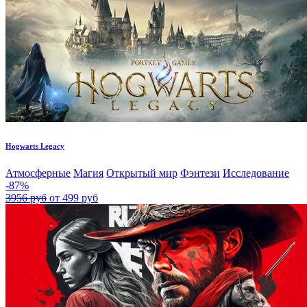
Hogwarts Legacy
Атмосферные
Магия
Открытый мир
Фэнтези
Исследование
-87%
3956 руб
от 499 руб