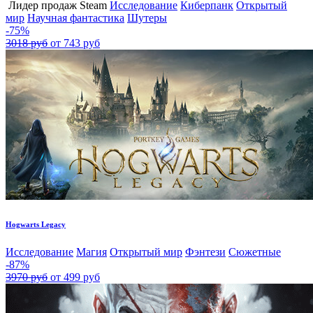
Лидер продаж Steam
Исследование
Киберпанк
Открытый
мир
Научная фантастика
Шутеры
-75%
3018 руб
от 743 руб
Hogwarts Legacy
Исследование
Магия
Открытый мир
Фэнтези
Сюжетные
-87%
3970 руб
от 499 руб