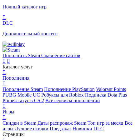
Полный каталог игр
DLC
Дополнительный контент
Пополнить Steam
Сравнение сайтов
Каталог услуг
Пополнения
Пополнение Steam
Пополнение PlayStation
Valorant Points
PUBG Mobile UC
Робуксы для Roblox
Подписка Dota Plus
Prime-статус в CS 2
Все сервисы пополнений
Игры
Скидки в Steam
Даты распродаж Steam
Топ игр за месяц
Все
игры
Лучшие скидки
Предзаказ
Новинки
DLC
Страницы