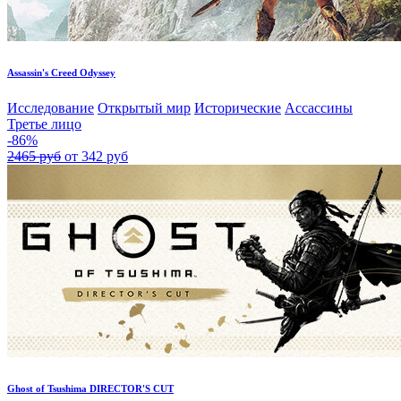
Assassin's Creed Odyssey
Исследование
Открытый мир
Исторические
Ассассины
Третье лицо
-86%
2465 руб
от 342 руб
Ghost of Tsushima DIRECTOR'S CUT