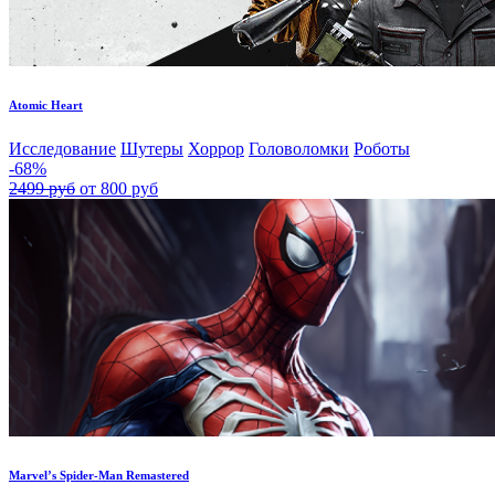
Atomic Heart
Исследование
Шутеры
Хоррор
Головоломки
Роботы
-68%
2499 руб
от 800 руб
Marvel’s Spider-Man Remastered