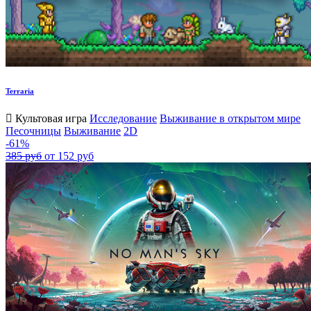
Terraria
Культовая игра
Исследование
Выживание в открытом мире
Песочницы
Выживание
2D
-61%
385 руб
от 152 руб