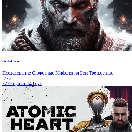
God of War
Исследование
Сюжетные
Мифология
Бои
Третье лицо
-77%
3279 руб
от 749 руб