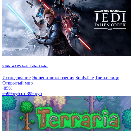
STAR WARS Jedi: Fallen Order
Исследование
Экшен-приключения
Souls-like
Третье лицо
Открытый мир
-85%
2599 руб
от 399 руб