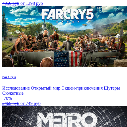
4056 руб
от 1398 руб
Far Cry 5
Исследование
Открытый мир
Экшен-приключения
Шутеры
Сюжетные
-70%
2465 руб
от 749 руб