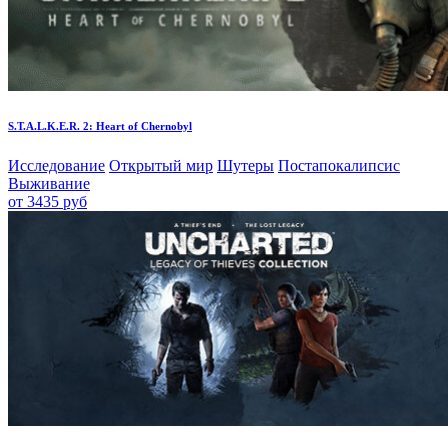
S.T.A.L.K.E.R. 2: Heart of Chernobyl
Исследование
Открытый мир
Шутеры
Постапокалипсис
Выживание
от 3435 руб