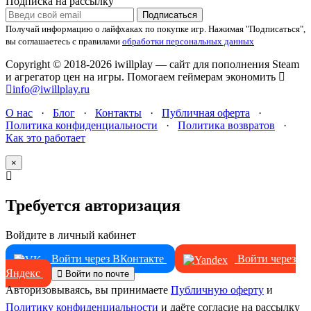
Подписка на рассылку
Подписаться
Получай информацию о лайфхаках по покупке игр.
Нажимая "Подписаться",
вы соглашаетесь с правилами
обработки персональных данных
Copyright © 2018-2026 iwillplay — сайт для пополнения Steam
и агрегатор цен на игры. Помогаем геймерам экономить
info@iwillplay.ru
О нас
·
Блог
·
Контакты
·
Публичная оферта
·
Политика конфиденциальности
·
Политика возвратов
·
Как это работает
×
Требуется авторизация
Войдите в личный кабинет
Войти через ВКонтакте
Войти через
Яндекс
Войти по почте
Авторизовываясь, вы принимаете
Публичную оферту
и
Политику конфиденциальности
и даёте согласие на рассылку