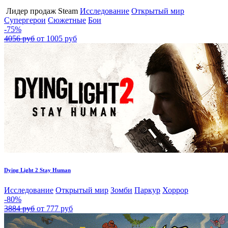
Лидер продаж Steam
Исследование
Открытый мир
Супергерои
Сюжетные
Бои
-75%
4056 руб
от 1005 руб
Dying Light 2 Stay Human
Исследование
Открытый мир
Зомби
Паркур
Хоррор
-80%
3884 руб
от 777 руб