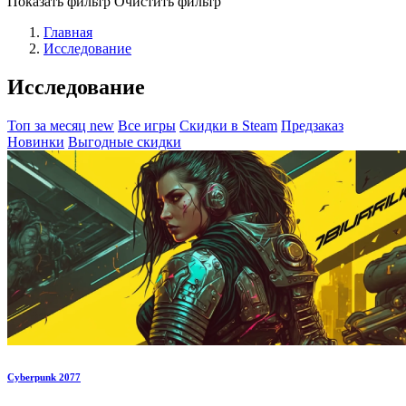
Показать фильтр
Очистить фильтр
Главная
Исследование
Исследование
Топ за месяц
new
Все игры
Скидки в Steam
Предзаказ
Новинки
Выгодные скидки
Cyberpunk 2077