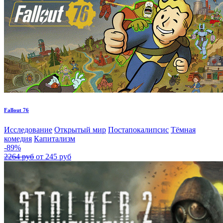
Fallout 76
Исследование
Открытый мир
Постапокалипсис
Тёмная
комедия
Капитализм
-89%
2264 руб
от 245 руб