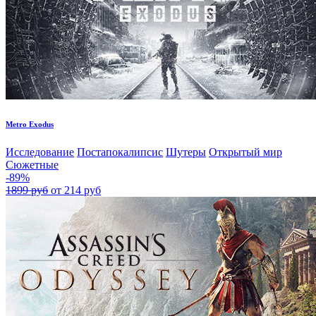
Metro Exodus
Исследование
Постапокалипсис
Шутеры
Открытый мир
Сюжетные
-89%
1899 руб
от 214 руб