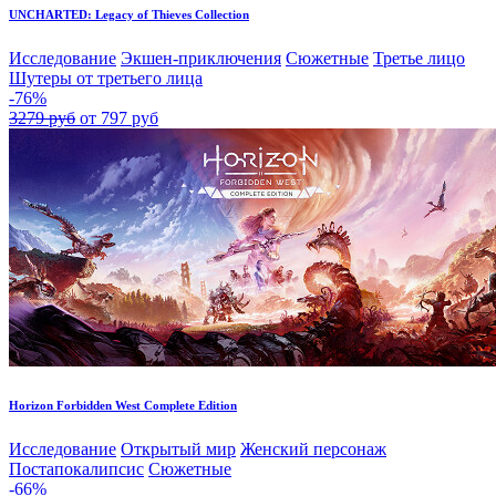
UNCHARTED: Legacy of Thieves Collection
Исследование
Экшен-приключения
Сюжетные
Третье лицо
Шутеры от третьего лица
-76%
3279 руб
от 797 руб
Horizon Forbidden West Complete Edition
Исследование
Открытый мир
Женский персонаж
Постапокалипсис
Сюжетные
-66%