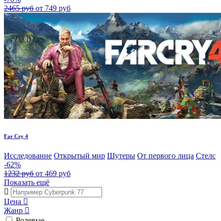
2465 руб
от 749 руб
Far Cry 4
Исследование
Открытый мир
Шутеры
От первого лица
Стелс
-62%
1232 руб
от 469 руб
Показать ещё
Цена
Жанр
Ролевые