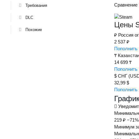
Сравнение 
Требования
Купить
Rushbe (М
DLC
2850 ₽
Цены S
Похожие
₽
Россия
о
Купить
2 537 ₽
SteamBuy
Пополнить 
3401 ₽
₸
Казахста
14 699 ₸
Купить
Пополнить 
GGSel
Мар
$
СНГ (USD
от
5349 ₽
32,99 $
Пополнить 
Купить
График
GGSel
Мар
Уведомит
от
5349 ₽
Минимальна
219 ₽
−71%
Купить
Минимум за
Минимальна