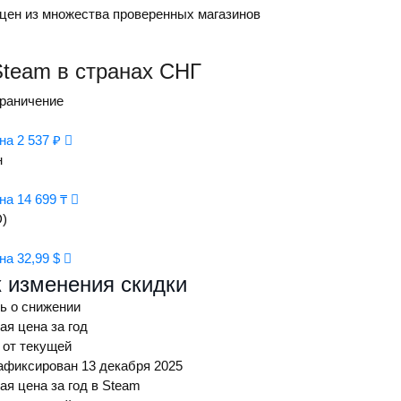
цен из множества проверенных магазинов
ТС)
team в странах СНГ
граничение
на 2 537 ₽
н
на 14 699 ₸
кетплейс
)
на 32,99 $
 изменения скидки
кетплейс
ь о снижении
я цена за год
 от текущей
фиксирован 13 декабря 2025
я цена за год в Steam