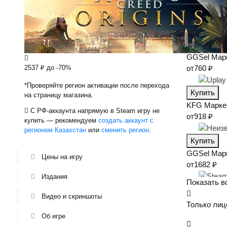
Igromagaz
749 ₽
Купить
GGSel
Мар
2537 ₽
до -70%
от
760 ₽
*Проверяйте регион активации после перехода
Купить
на страницу магазина.
KFG
Марке
С РФ-аккаунта напрямую в Steam игру не
от
918 ₽
купить — рекомендуем
создать аккаунт с
регионом Казахстан
или
сменить регион
.
Купить
GGSel
Мар
Цены на игру
от
1682 ₽
Издания
Показать в
Купить
Видео и скриншоты
Steam
Лаун
Только лиц
2550 ₽
(146
Об игре