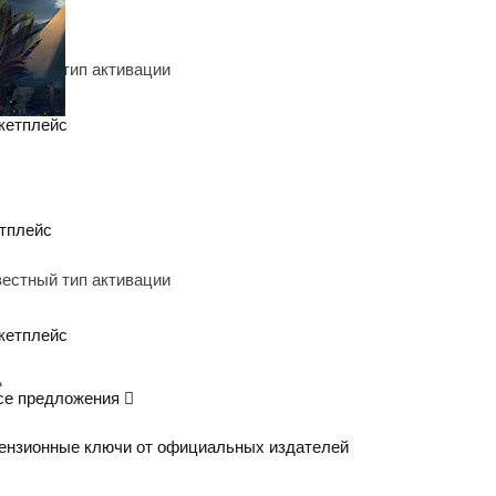
кетплейс
тплейс
кетплейс
се предложения
чер
Где пополнить Steam в тенге?
ензионные ключи от официальных издателей
99 ₸)