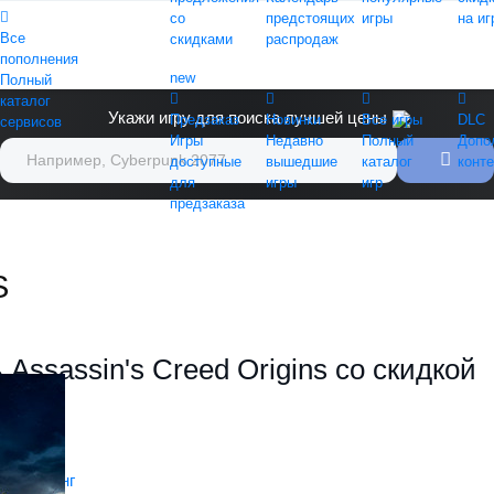
со
предстоящих
игры
на иг
Все
скидками
распродаж
пополнения
new
Полный
каталог
Укажи игру для поиска лучшей цены
Предзаказ
Новинки
Все игры
DLC
сервисов
Игры
Недавно
Полный
Допо
доступные
вышедшие
каталог
конте
для
игры
игр
предзаказа
S
 Assassin's Creed Origins со скидкой
й гейминг