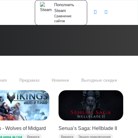
Пополнить
Steam
Сравнение
сайтов
team
Предзаказ
Новинки
Выгодные скидки
s - Wolves of Midgard
Senua’s Saga: Hellblade II
я цена за год
Викинги
Викинги
Экшен-приключения