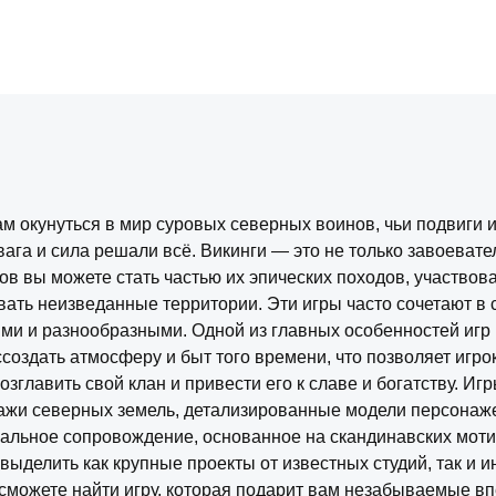
ам окунуться в мир суровых северных воинов, чьи подвиги 
твага и сила решали всё. Викинги — это не только завоеват
гов вы можете стать частью их эпических походов, участвов
вать неизведанные территории. Эти игры часто сочетают в
ыми и разнообразными. Одной из главных особенностей игр 
создать атмосферу и быт того времени, что позволяет игро
озглавить свой клан и привести его к славе и богатству. И
ажи северных земель, детализированные модели персонаже
кальное сопровождение, основанное на скандинавских мотив
ыделить как крупные проекты от известных студий, так и 
 сможете найти игру, которая подарит вам незабываемые вп