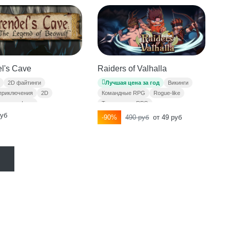
l's Cave
Raiders of Valhalla
2D файтинги
Лучшая цена за год
Викинги
приключения
2D
Командные RPG
Rogue-like
ная графика
Тактические RPG
Пиксельная графика
руб
-90%
490 руб
от 49 руб