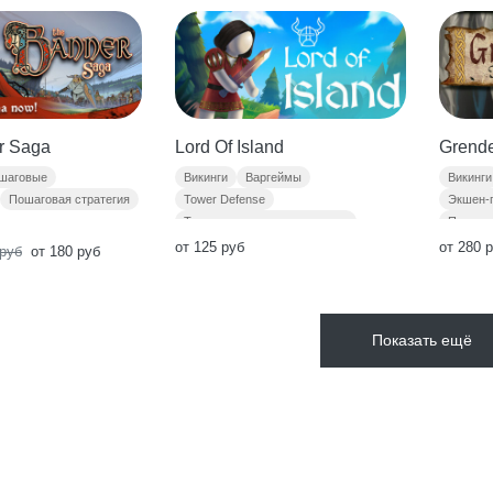
r Saga
Grende
Lord Of Island
шаговые
Викинги
Викинги
Варгеймы
Пошаговая стратегия
Экшен-
Tower Defense
Пиксель
Тактика в реальном времени
Выживание
от 280 
от 125 руб
руб
от 180 руб
Показать ещё