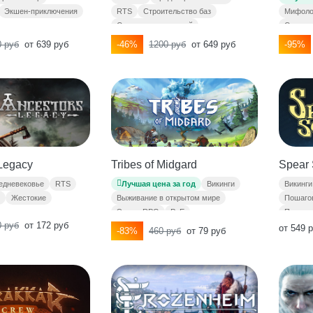
Мифоло
RTS
Строительство баз
Экшен-приключения
Средне
Симуляторы колоний
-95%
-46%
1200 руб
от 649 руб
 руб
от 639 руб
Legacy
Tribes of Midgard
Spear
едневековье
RTS
Лучшая цена за год
Викинги
Викинги
Жестокие
Выживание в открытом мире
Пошаго
Экшен RPG
PvE
Пошагов
 руб
от 172 руб
Строительство баз
от 549 
-83%
460 руб
от 79 руб