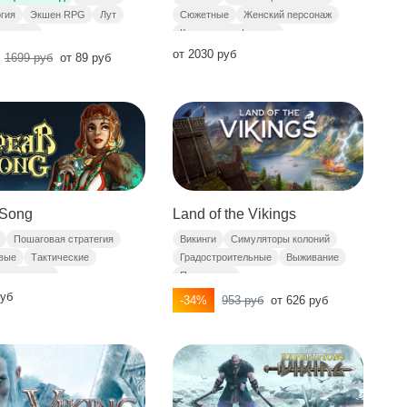
гия
Экшен RPG
Лут
Сюжетные
Женский персонаж
вековье
Кинематографичные
от 2030 руб
1699 руб
от 89 руб
 Song
Land of the Vikings
Пошаговая стратегия
Викинги
Симуляторы колоний
вые
Тактические
Градостроительные
Выживание
ая тактика
Песочницы
руб
-34%
953 руб
от 626 руб