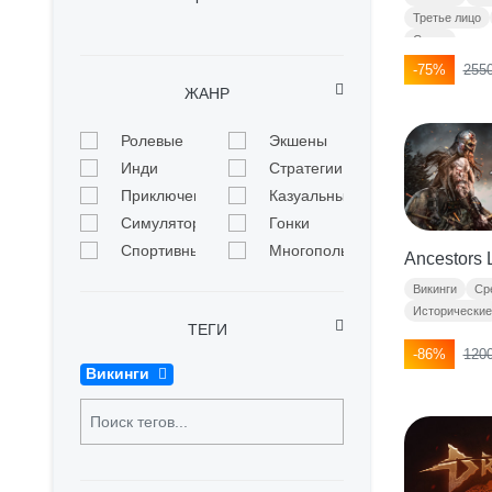
Третье лицо
Стелс
-75%
2550
ЖАНР
Ролевые
Экшены
Инди
Стратегии
Приключенческие
Казуальные
Симуляторы
Гонки
Спортивные
Многопользовательские
Ancestors 
Викинги
Ср
Исторические
ТЕГИ
-86%
1200
Викинги