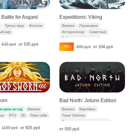
 Battle for Asgard
Expeditions: Viking
Третье лицо
Фэнтези
Викинги
Пошаговые
ый мир
Исторические
Сюжетные
Выбор имеет значение
633 руб
от 535 руб
-79%
499 руб
от 104 руб
orn
Bad North: Jotunn Edition
я цена за год
Викинги
Викинги
Варгеймы
ые
RTS
3D
Реал-тайм
Tower Defense
Тактика в реальном времени
1100 руб
от 825 руб
Выживание
от 550 руб