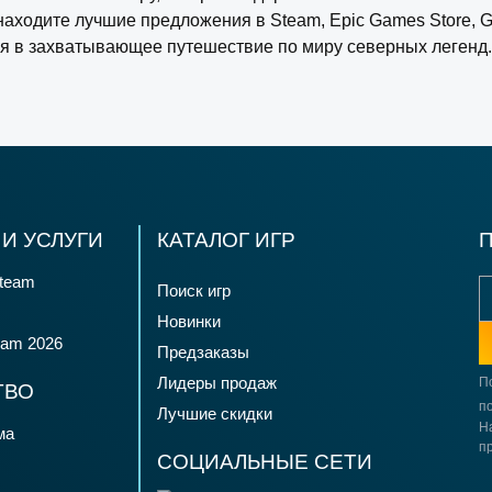
аходите лучшие предложения в Steam, Epic Games Store, G
ся в захватывающее путешествие по миру северных легенд.
И УСЛУГИ
КАТАЛОГ ИГР
team
Поиск игр
Новинки
eam 2026
Предзаказы
Лидеры продаж
П
ТВО
по
Лучшие скидки
Н
ма
п
СОЦИАЛЬНЫЕ СЕТИ