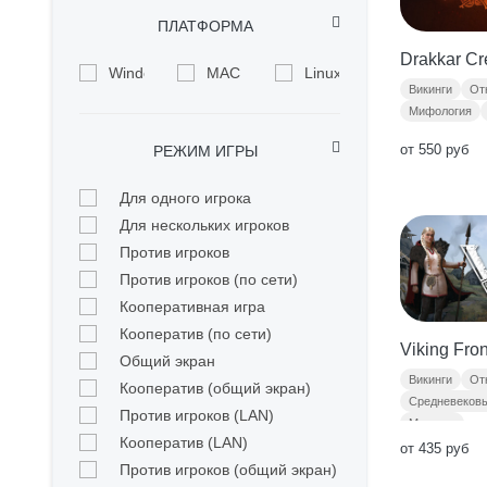
ПЛАТФОРМА
Drakkar C
Windows
MAC
Linux
Викинги
От
Мифология
от 550 руб
РЕЖИМ ИГРЫ
Для одного игрока
Для нескольких игроков
Против игроков
Против игроков (по сети)
Кооперативная игра
Кооператив (по сети)
Viking Fron
Общий экран
Викинги
От
Кооператив (общий экран)
Средневеков
Против игроков (LAN)
Моддинг
Кооператив (LAN)
от 435 руб
Против игроков (общий экран)