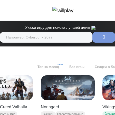
Укажи игру для поиска лучшей цены
new
Топ за месяц
Все игры
Скидки в S
Viking
Northgard
 Creed Valhalla
Лучша
Викинги
Градостроительные
крытый мир