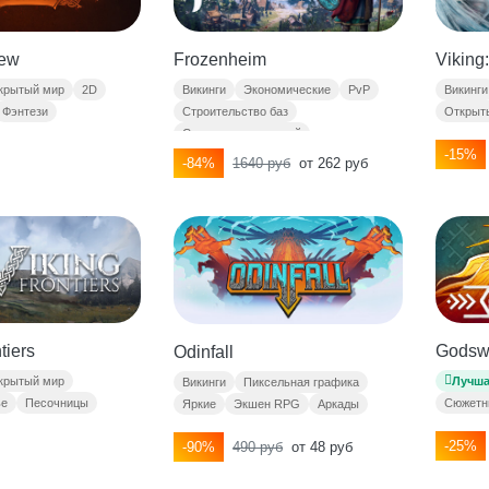
rew
Frozenheim
Viking:
крытый мир
2D
Викинги
Экономические
PvP
Викинги
Фэнтези
Строительство баз
Открыт
Симуляторы колоний
-15%
-84%
1640 руб
от 262 руб
tiers
Godsw
Odinfall
крытый мир
Лучша
Викинги
Пиксельная графика
ье
Песочницы
Сюжетн
Яркие
Экшен RPG
Аркады
-25%
-90%
490 руб
от 48 руб