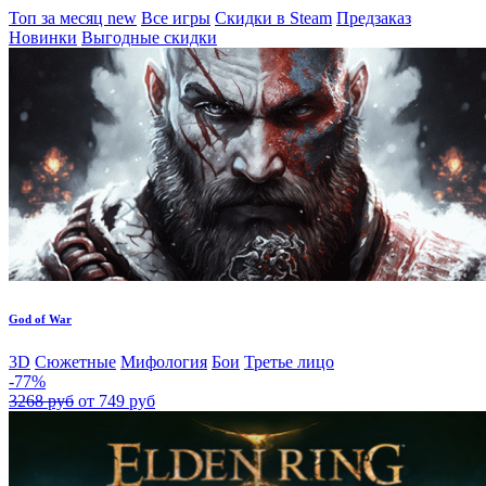
Топ за месяц
new
Все игры
Скидки в Steam
Предзаказ
Новинки
Выгодные скидки
God of War
3D
Сюжетные
Мифология
Бои
Третье лицо
-77%
3268 руб
от 749 руб