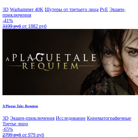
3D
Warhammer 40K
Шутеры от третьего лица
PvE
Экшен-
приключения
-41%
3199 руб
от 1882 руб
A Plague Tale: Requiem
3D
Экшен-приключения
Исследование
Кинематографичные
Третье лицо
-65%
2799 руб
от 979 руб