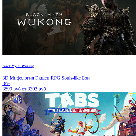
Black Myth: Wukong
3D
Мифология
Экшен RPG
Souls-like
Бои
-8%
3599 руб
от 3303 руб