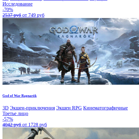
Исследование
-70%
2537 руб
от 749 руб
God of War Ragnarök
3D
Экшен-приключения
Экшен RPG
Кинематографичные
Третье лицо
-57%
4042 руб
от 1728 руб