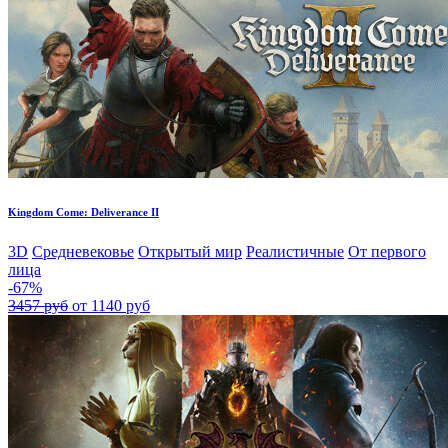
Kingdom Come: Deliverance II
3D
Средневековье
Открытый мир
Реалистичные
От первого
лица
-67%
3457 руб
от 1140 руб