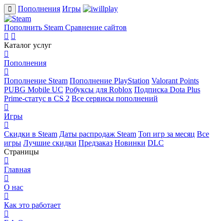
Пополнения
Игры
Пополнить Steam
Сравнение сайтов
Каталог услуг
Пополнения
Пополнение Steam
Пополнение PlayStation
Valorant Points
PUBG Mobile UC
Робуксы для Roblox
Подписка Dota Plus
Prime-статус в CS 2
Все сервисы пополнений
Игры
Скидки в Steam
Даты распродаж Steam
Топ игр за месяц
Все
игры
Лучшие скидки
Предзаказ
Новинки
DLC
Страницы
Главная
О нас
Как это работает