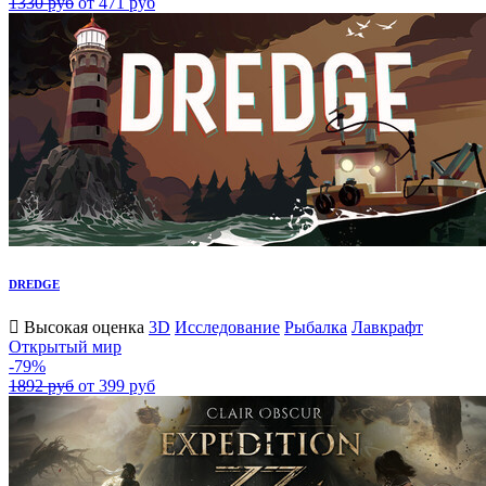
1330 руб
от 471 руб
DREDGE
Высокая оценка
3D
Исследование
Рыбалка
Лавкрафт
Открытый мир
-79%
1892 руб
от 399 руб