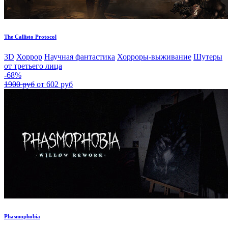
The Callisto Protocol
3D
Хоррор
Научная фантастика
Хорроры-выживание
Шутеры
от третьего лица
-68%
1900 руб
от 602 руб
Phasmophobia