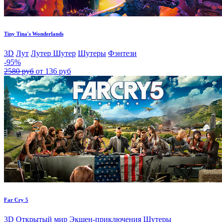
Tiny Tina's Wonderlands
3D
Лут
Лутер Шутер
Шутеры
Фэнтези
-95%
2580 руб
от 136 руб
Far Cry 5
3D
Открытый мир
Экшен-приключения
Шутеры