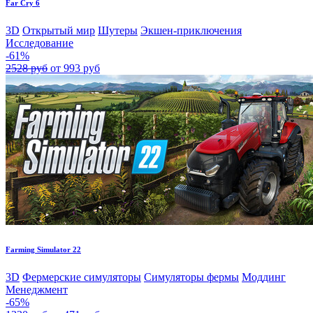
Far Cry 6
3D
Открытый мир
Шутеры
Экшен-приключения
Исследование
-61%
2528 руб
от 993 руб
Farming Simulator 22
3D
Фермерские симуляторы
Симуляторы фермы
Моддинг
Менеджмент
-65%