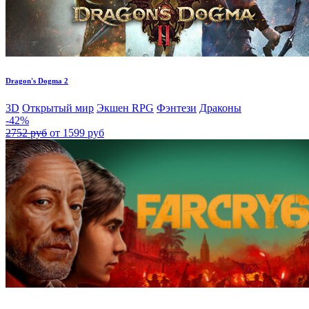
Dragon's Dogma 2
3D
Открытый мир
Экшен RPG
Фэнтези
Драконы
-42%
2752 руб
от 1599 руб