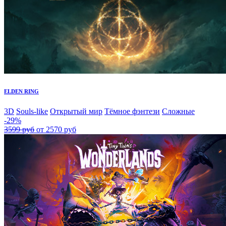
ELDEN RING
3D
Souls-like
Открытый мир
Тёмное фэнтези
Сложные
-29%
3599 руб
от 2570 руб