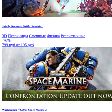
Totally Accurate Battle Simulator
3D
Песочницы
Смешные
Физика
Реалистичные
-76%
799 руб
от 195 руб
Warhammer 40,000: Space Marine 2