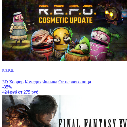
R.E.P.O.
3D
Хоррор
Комедия
Физика
От первого лица
-35%
424 руб
от 275 руб