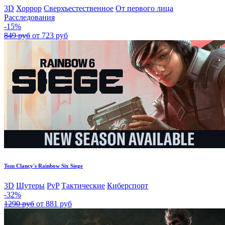
3D
Хоррор
Сверхъестественное
От первого лица
Расследования
-15%
849 руб
от 723 руб
Tom Clancy's Rainbow Six Siege
3D
Шутеры
PvP
Тактические
Киберспорт
-32%
1290 руб
от 881 руб