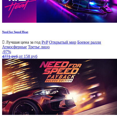
Need for Speed Heat
Лучшая цена за год
PvP
Открытый мир
Боевое ралли
Атмосферные
Третье лицо
-97%
4771 руб
от 158 руб