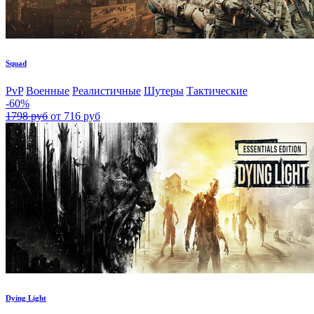
Squad
PvP
Военные
Реалистичные
Шутеры
Тактические
-60%
1798 руб
от 716 руб
Dying Light