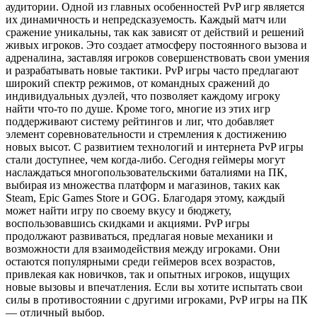
аудитории. Одной из главных особенностей PvP игр является
их динамичность и непредсказуемость. Каждый матч или
сражение уникальны, так как зависят от действий и решений
живых игроков. Это создает атмосферу постоянного вызова и
адреналина, заставляя игроков совершенствовать свои умения
и разрабатывать новые тактики. PvP игры часто предлагают
широкий спектр режимов, от командных сражений до
индивидуальных дуэлей, что позволяет каждому игроку
найти что-то по душе. Кроме того, многие из этих игр
поддерживают систему рейтингов и лиг, что добавляет
элемент соревновательности и стремления к достижению
новых высот. С развитием технологий и интернета PvP игры
стали доступнее, чем когда-либо. Сегодня геймеры могут
наслаждаться многопользовательскими баталиями на ПК,
выбирая из множества платформ и магазинов, таких как
Steam, Epic Games Store и GOG. Благодаря этому, каждый
может найти игру по своему вкусу и бюджету,
воспользовавшись скидками и акциями. PvP игры
продолжают развиваться, предлагая новые механики и
возможности для взаимодействия между игроками. Они
остаются популярными среди геймеров всех возрастов,
привлекая как новичков, так и опытных игроков, ищущих
новые вызовы и впечатления. Если вы хотите испытать свои
силы в противостоянии с другими игроками, PvP игры на ПК
— отличный выбор.