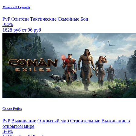
Minecraft Legends
PvP
Фэнтези
Тактические
Семейные
Бои
-94%
1628 руб
от 96 руб
Conan Exiles
PvP
Выживание
Открытый мир
Строительные
Выживание в
открытом мире
-60%