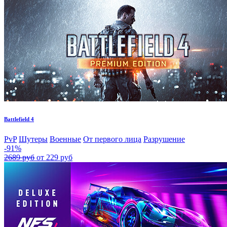
Battlefield 4
PvP
Шутеры
Военные
От первого лица
Разрушение
-91%
2689 руб
от 229 руб