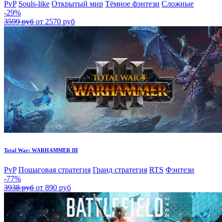
PvP
Souls-like
Открытый мир
Тёмное фэнтези
Сложные
-29%
3599 руб
от 2570 руб
Total War: WARHAMMER III
PvP
Пошаговая стратегия
Гранд стратегия
RTS
Фэнтези
-77%
3938 руб
от 890 руб