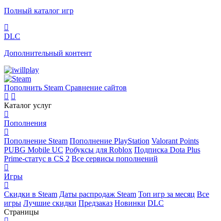
Полный каталог игр
DLC
Дополнительный контент
Пополнить Steam
Сравнение сайтов
Каталог услуг
Пополнения
Пополнение Steam
Пополнение PlayStation
Valorant Points
PUBG Mobile UC
Робуксы для Roblox
Подписка Dota Plus
Prime-статус в CS 2
Все сервисы пополнений
Игры
Скидки в Steam
Даты распродаж Steam
Топ игр за месяц
Все
игры
Лучшие скидки
Предзаказ
Новинки
DLC
Страницы