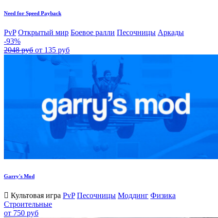
Need for Speed Payback
PvP
Открытый мир
Боевое ралли
Песочницы
Аркады
-93%
2048 руб
от 135 руб
Garry's Mod
Культовая игра
PvP
Песочницы
Моддинг
Физика
Строительные
от 750 руб