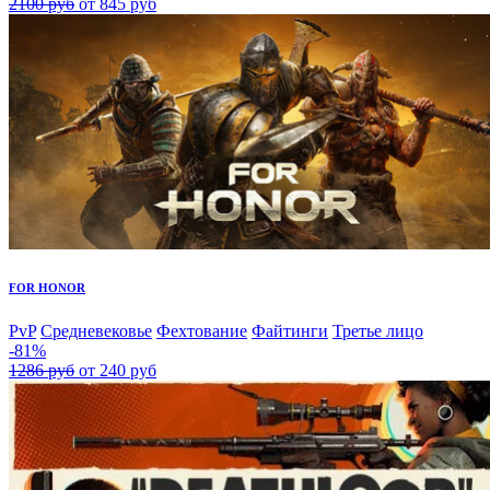
2100 руб
от 845 руб
FOR HONOR
PvP
Средневековье
Фехтование
Файтинги
Третье лицо
-81%
1286 руб
от 240 руб