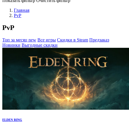
Показать фильтр
Очистить фильтр
Главная
PvP
PvP
Топ за месяц
new
Все игры
Скидки в Steam
Предзаказ
Новинки
Выгодные скидки
ELDEN RING