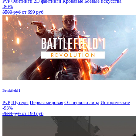
PvP
Файтинги
2D файтинги
Кровавые
Боевые искусства
-80%
3500 руб
от 699 руб
Battlefield 1
PvP
Шутеры
Первая мировая
От первого лица
Исторические
-93%
2689 руб
от 190 руб