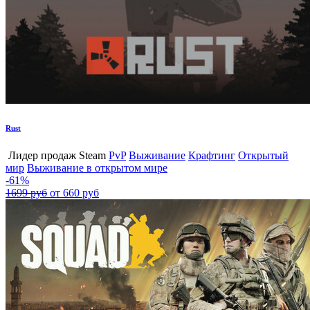
Rust
Лидер продаж Steam
PvP
Выживание
Крафтинг
Открытый
мир
Выживание в открытом мире
-61%
1699 руб
от 660 руб