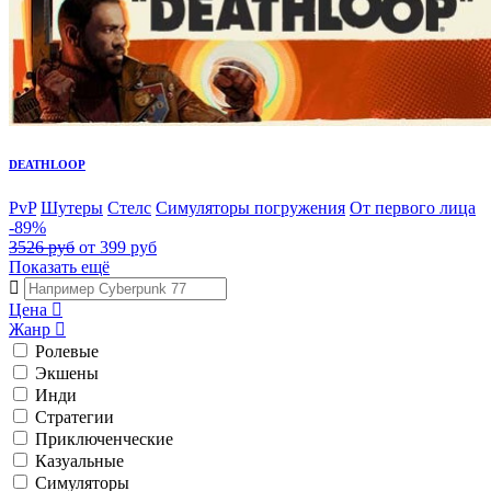
DEATHLOOP
PvP
Шутеры
Стелс
Симуляторы погружения
От первого лица
-89%
3526 руб
от 399 руб
Показать ещё
Цена
Жанр
Ролевые
Экшены
Инди
Стратегии
Приключенческие
Казуальные
Симуляторы