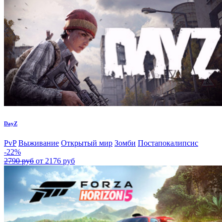
DayZ
PvP
Выживание
Открытый мир
Зомби
Постапокалипсис
-22%
2790 руб
от 2176 руб