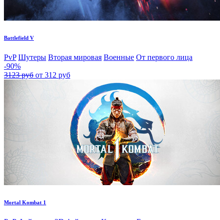
Battlefield V
PvP
Шутеры
Вторая мировая
Военные
От первого лица
-90%
3123 руб
от 312 руб
Mortal Kombat 1