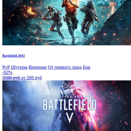
Battlefield 2042
PvP
Шутеры
Военные
От первого лица
Бои
-92%
3500 руб
от 269 руб