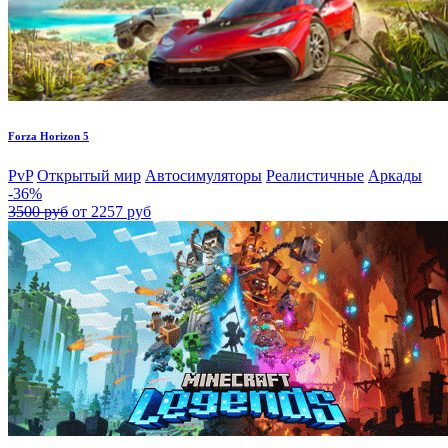
Forza Horizon 5
PvP
Открытый мир
Автосимуляторы
Реалистичные
Аркады
-36%
3500 руб
от 2257 руб