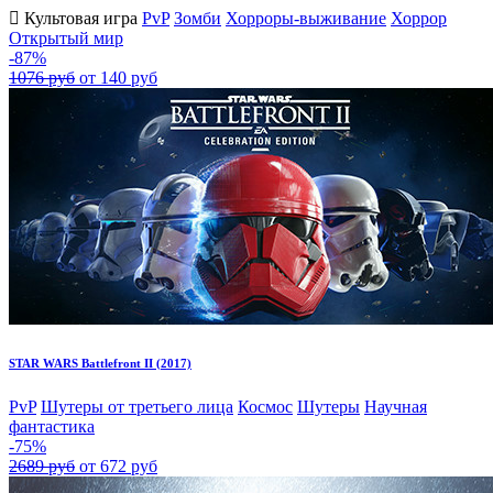
Культовая игра
PvP
Зомби
Хорроры-выживание
Хоррор
Открытый мир
-87%
1076 руб
от 140 руб
STAR WARS Battlefront II (2017)
PvP
Шутеры от третьего лица
Космос
Шутеры
Научная
фантастика
-75%
2689 руб
от 672 руб