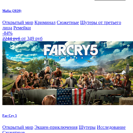
Mafia (2020)
Открытый мир
Криминал
Сюжетные
Шутеры от третьего
лица
Ремейки
-84%
2244 руб
от 349 руб
Far Cry 5
Открытый мир
Экшен-приключения
Шутеры
Исследование
Сюжетные