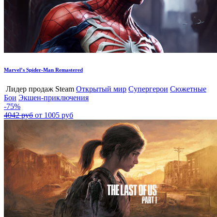
Marvel’s Spider-Man Remastered
Лидер продаж Steam
Открытый мир
Супергерои
Сюжетные
Бои
Экшен-приключения
-75%
4042 руб
от 1005 руб