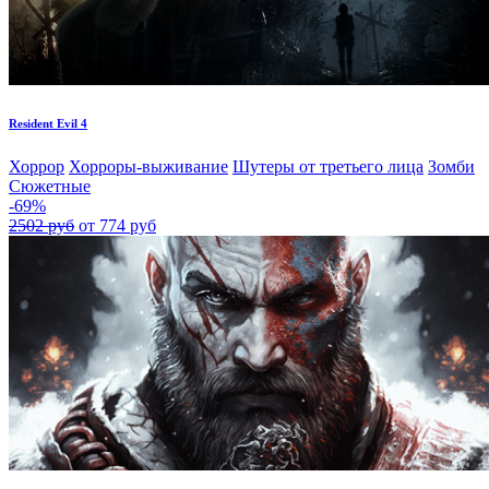
Resident Evil 4
Хоррор
Хорроры-выживание
Шутеры от третьего лица
Зомби
Сюжетные
-69%
2502 руб
от 774 руб