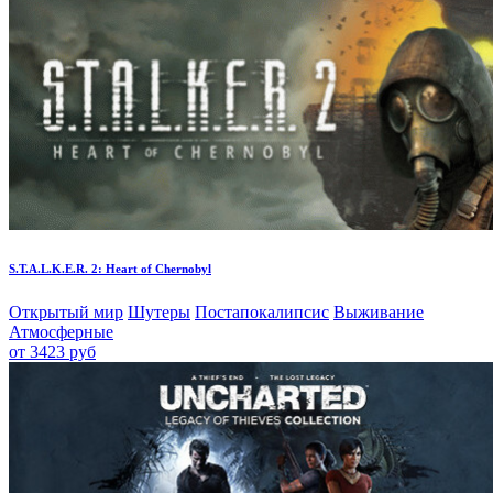
S.T.A.L.K.E.R. 2: Heart of Chernobyl
Открытый мир
Шутеры
Постапокалипсис
Выживание
Атмосферные
от 3423 руб