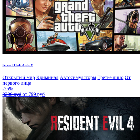
Grand Theft Auto V
Открытый мир
Криминал
Автосимуляторы
Третье лицо
От
первого лица
-75%
3200 руб
от 799 руб