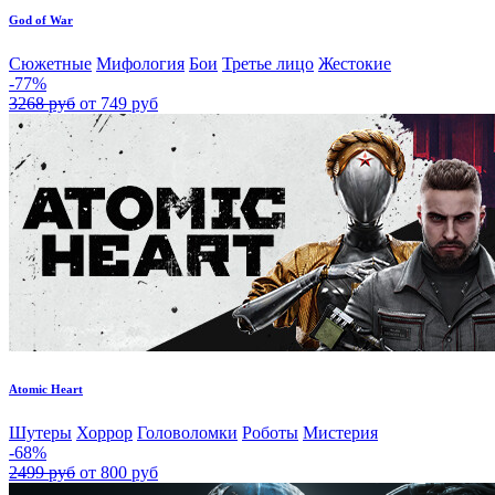
God of War
Сюжетные
Мифология
Бои
Третье лицо
Жестокие
-77%
3268 руб
от 749 руб
Atomic Heart
Шутеры
Хоррор
Головоломки
Роботы
Мистерия
-68%
2499 руб
от 800 руб