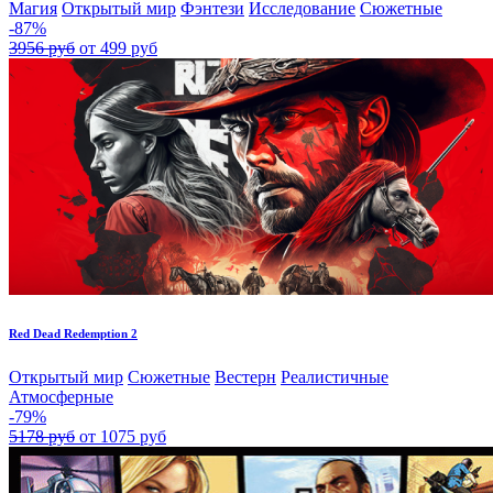
Магия
Открытый мир
Фэнтези
Исследование
Сюжетные
-87%
3956 руб
от 499 руб
Red Dead Redemption 2
Открытый мир
Сюжетные
Вестерн
Реалистичные
Атмосферные
-79%
5178 руб
от 1075 руб