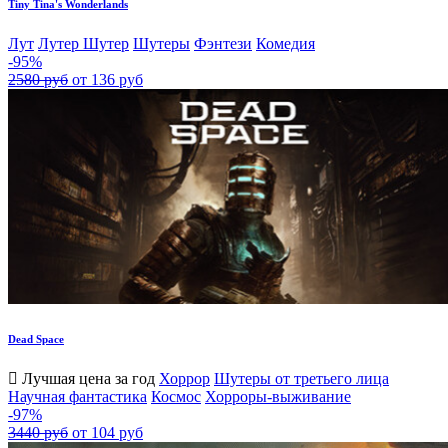
Tiny Tina's Wonderlands
Лут
Лутер Шутер
Шутеры
Фэнтези
Комедия
-95%
2580 руб
от 136 руб
Dead Space
Лучшая цена за год
Хоррор
Шутеры от третьего лица
Научная фантастика
Космос
Хорроры-выживание
-97%
3440 руб
от 104 руб