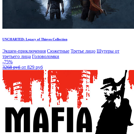
UNCHARTED: Legacy of Thieves Collection
Экшен-приключения
Сюжетные
Третье лицо
Шутеры от
третьего лица
Головоломки
-75%
3268 руб
от 829 руб