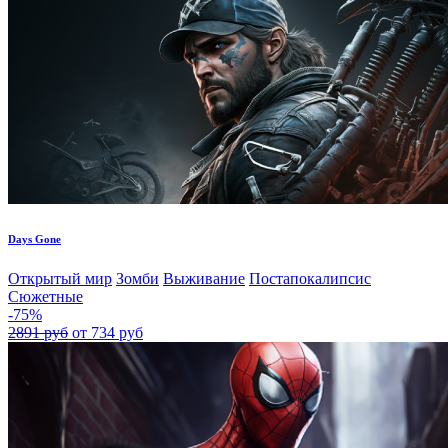
Days Gone
Открытый мир
Зомби
Выживание
Постапокалипсис
Сюжетные
-75%
2891 руб
от 734 руб