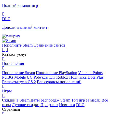
Полный каталог игр
DLC
Дополнительный контент
Пополнить Steam
Сравнение сайтов
Каталог услуг
Пополнения
Пополнение Steam
Пополнение PlayStation
Valorant Points
PUBG Mobile UC
Робуксы для Roblox
Подписка Dota Plus
Prime-статус в CS 2
Все сервисы пополнений
Игры
Скидки в Steam
Даты распродаж Steam
Топ игр за месяц
Все
игры
Лучшие скидки
Предзаказ
Новинки
DLC
Страницы