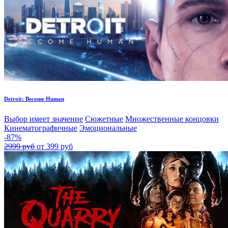
Detroit: Become Human
Выбор имеет значение
Сюжетные
Множественные концовки
Кинематографичные
Эмоциональные
-87%
2999 руб
от 399 руб