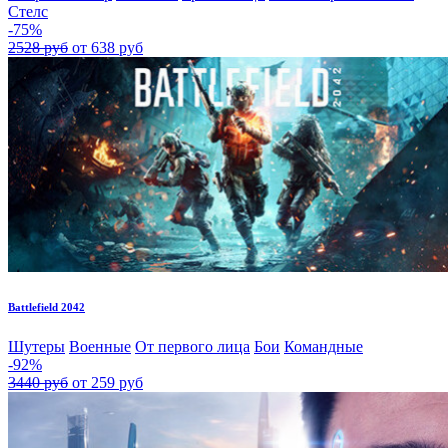
Стелс
-75%
2528 руб
от 638 руб
Battlefield 2042
Шутеры
Военные
От первого лица
Бои
Командные
-92%
3440 руб
от 259 руб