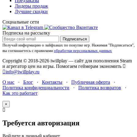
Предзаказы
Лидеры продаж
Лучшие скидки
Социальные сети
Подписка на рассылку
Подписаться
Получай информацию о лайфхаках по покупке игр.
Нажимая "Подписаться",
вы соглашаетесь с правилами
обработки персональных данных
Copyright © 2018-2026 iwillplay — сайт для пополнения Steam
и агрегатор цен на игры. Помогаем геймерам экономить
info@iwillplay.ru
О нас
·
Блог
·
Контакты
·
Публичная оферта
·
Политика конфиденциальности
·
Политика возвратов
·
Как это работает
×
Требуется авторизация
Войдите в личный кабинет