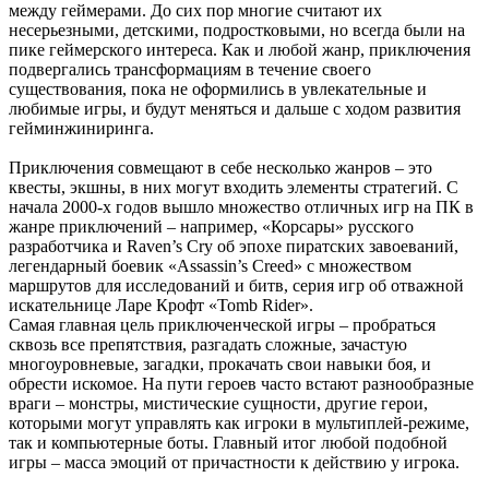
между геймерами. До сих пор многие считают их
несерьезными, детскими, подростковыми, но всегда были на
пике геймерского интереса. Как и любой жанр, приключения
подвергались трансформациям в течение своего
существования, пока не оформились в увлекательные и
любимые игры, и будут меняться и дальше с ходом развития
гейминжиниринга.
Приключения совмещают в себе несколько жанров – это
квесты, экшны, в них могут входить элементы стратегий. С
начала 2000-х годов вышло множество отличных игр на ПК в
жанре приключений – например, «Корсары» русского
разработчика и Raven’s Cry об эпохе пиратских завоеваний,
легендарный боевик «Assassin’s Creed» с множеством
маршрутов для исследований и битв, серия игр об отважной
искательнице Ларе Крофт «Tomb Rider».
Самая главная цель приключенческой игры – пробраться
сквозь все препятствия, разгадать сложные, зачастую
многоуровневые, загадки, прокачать свои навыки боя, и
обрести искомое. На пути героев часто встают разнообразные
враги – монстры, мистические сущности, другие герои,
которыми могут управлять как игроки в мультиплей-режиме,
так и компьютерные боты. Главный итог любой подобной
игры – масса эмоций от причастности к действию у игрока.