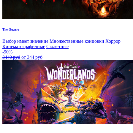
The Quarry
Выбор имеет значение
Множественные концовки
Хоррор
Кинематографичные
Сюжетные
-90%
3440 руб
от 344 руб