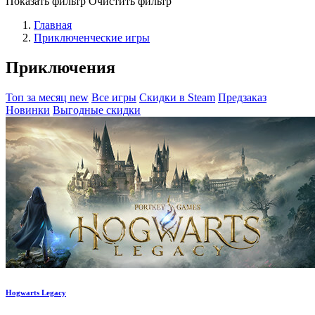
Показать фильтр
Очистить фильтр
Главная
Приключенческие игры
Приключения
Топ за месяц
new
Все игры
Скидки в Steam
Предзаказ
Новинки
Выгодные скидки
Hogwarts Legacy