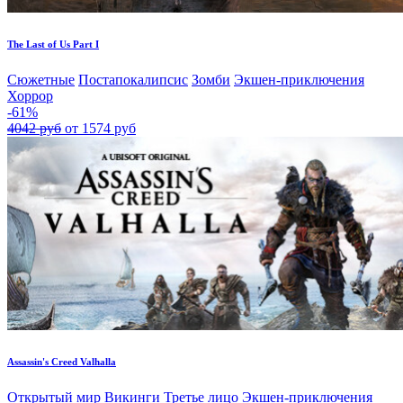
The Last of Us Part I
Сюжетные
Постапокалипсис
Зомби
Экшен-приключения
Хоррор
-61%
4042 руб
от 1574 руб
Assassin's Creed Valhalla
Открытый мир
Викинги
Третье лицо
Экшен-приключения