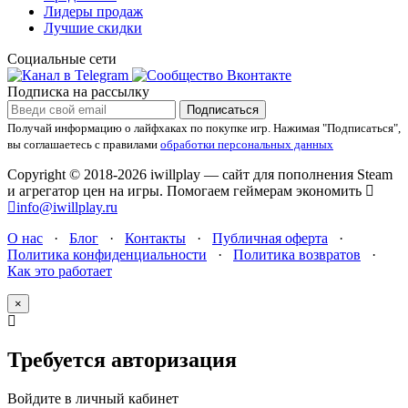
Лидеры продаж
Лучшие скидки
Социальные сети
Подписка на рассылку
Подписаться
Получай информацию о лайфхаках по покупке игр.
Нажимая "Подписаться",
вы соглашаетесь с правилами
обработки персональных данных
Copyright © 2018-2026 iwillplay — сайт для пополнения Steam
и агрегатор цен на игры. Помогаем геймерам экономить
info@iwillplay.ru
О нас
·
Блог
·
Контакты
·
Публичная оферта
·
Политика конфиденциальности
·
Политика возвратов
·
Как это работает
×
Требуется авторизация
Войдите в личный кабинет