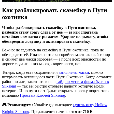
Как разблокировать скамейку в Пути
охотника
Чтобы разблокировать скамейку в Пути охотника,
разбейте стену сразу слева от неё — за ней спрятана
потайная комнатка с рычагом. Ударьте по рычагу, чтобы
обезвредить ловушку и активировать скамейку.
Важно: не садитесь на скамейку в Пути охотника, пока не
обезвредите её. Иначе с потолка сорвётся маятниковый топор
и снимет две маски здоровья — а после всех опасностей по
дороге сюда лишних масок, скорее всего, нет.
Теперь, когда есть сохранение и
заполнены маски
, можно
штурмовать оставшуюся часть Пути Охотника. Когда оставите
район позади, загляните в наш
гайд по местам фарма бусин в
Silksong
— так вы быстро отобьёте валюту, которую могли
потерять. И по пути не забудьте открыть парочку шорткатов с
помощью
Простых Ключей Silksong
.
🎮 Рекомендуем:
Узнайте где выгоднее
купить игру Hollow
Knight: Silksong
. Предложения начинаются от
710 ₽