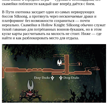
скамейки поблизости каждый шаг вперёд даётся с боем.
В Пути охотника заседает один из самых нервирующих
боссов Silksong, а протянуть через нескончаемые драки и
платформинг без возможности сохраниться — почти
нереально. Скамейки в Hollow Knight: Silksong обычно служат
тихой гаванью для потрёпанных воинов-букашек, но в этом
куске карты рассчитывать на милость не стоит. Ниже — где
найти и как разблокировать место для отдыха.