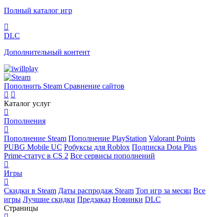
Полный каталог игр
DLC
Дополнительный контент
Пополнить Steam
Сравнение сайтов
Каталог услуг
Пополнения
Пополнение Steam
Пополнение PlayStation
Valorant Points
PUBG Mobile UC
Робуксы для Roblox
Подписка Dota Plus
Prime-статус в CS 2
Все сервисы пополнений
Игры
Скидки в Steam
Даты распродаж Steam
Топ игр за месяц
Все
игры
Лучшие скидки
Предзаказ
Новинки
DLC
Страницы