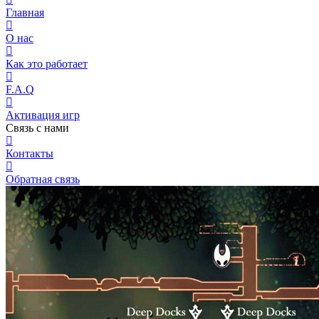
Главная
О нас
Как это работает
F.A.Q
Активация игр
Связь с нами
Контакты
Обратная связь