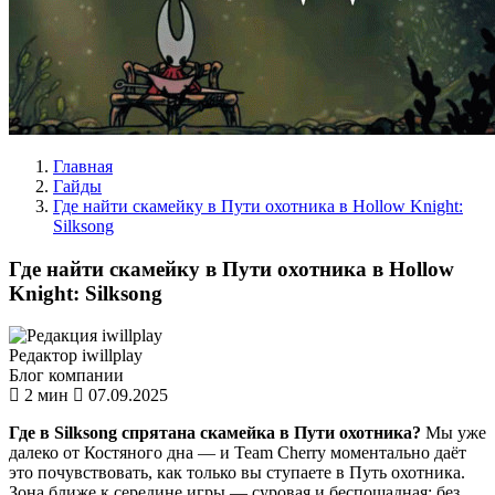
Главная
Гайды
Где найти скамейку в Пути охотника в Hollow Knight:
Silksong
Где найти скамейку в Пути охотника в Hollow
Knight: Silksong
Редактор iwillplay
Блог компании
2 мин
07.09.2025
Где в Silksong спрятана скамейка в Пути охотника?
Мы уже
далеко от Костяного дна — и Team Cherry моментально даёт
это почувствовать, как только вы ступаете в Путь охотника.
Зона ближе к середине игры — суровая и беспощадная; без