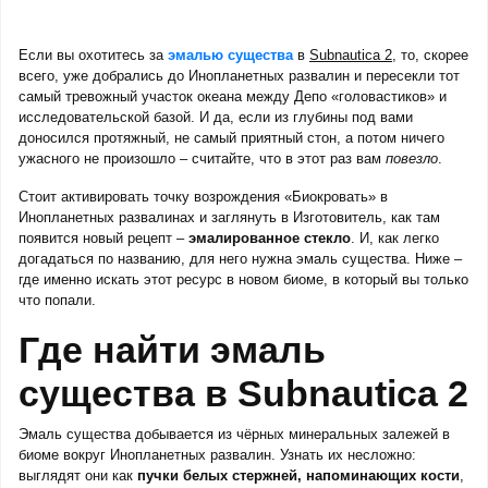
Если вы охотитесь за
эмалью существа
в
Subnautica 2
, то, скорее
всего, уже добрались до Инопланетных развалин и пересекли тот
самый тревожный участок океана между Депо «головастиков» и
исследовательской базой. И да, если из глубины под вами
доносился протяжный, не самый приятный стон, а потом ничего
ужасного не произошло – считайте, что в этот раз вам
повезло
.
Стоит активировать точку возрождения «Биокровать» в
Инопланетных развалинах и заглянуть в Изготовитель, как там
появится новый рецепт –
эмалированное стекло
. И, как легко
догадаться по названию, для него нужна эмаль существа. Ниже –
где именно искать этот ресурс в новом биоме, в который вы только
что попали.
Где найти эмаль
существа в Subnautica 2
Эмаль существа добывается из чёрных минеральных залежей в
биоме вокруг Инопланетных развалин. Узнать их несложно:
выглядят они как
пучки белых стержней, напоминающих кости
,